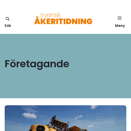
Sök
Meny
Företagande
Läs mer