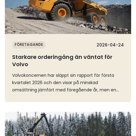
FÖRETAGANDE
2026-04-24
Starkare orderingång än väntat för
Volvo
Volvokoncernen har släppt sin rapport för första
kvartalet 2026 och den visar på minskad
omsättning jämfört med föregående år, men en
orderingång som var högre än
förväntat.Omsättningen för första kvartalet
minskade från 122 till 111 miljarder kronor och det
Läs mer
justerade rörelseresultatet blev 12,2 miljarder kronor,
en rörelsemarginal på 11 procent. Resultaten var
nära förhandsanalyserna, något sämre för