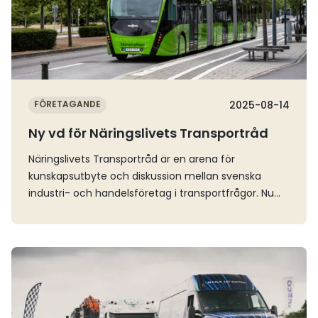
FÖRETAGANDE
2025-08-14
Ny vd för Näringslivets Transportråd
Näringslivets Transportråd är en arena för
kunskapsutbyte och diskussion mellan svenska
industri- och handelsföretag i transportfrågor. Nu
har organisationen fått en ny vd i Johan Dufva, som
går från en tjänst som näringspolitisk expert på
Sveriges Bussföretag. Det var i mars som tidigare
Läs mer
vd:n och verksamhetsledaren Jenni Ranhagen
meddelade att hon avslutar sitt uppdrag. Därefter
har styrelsen letat efter en efterträdare och nu är
det alltså klart att det blir Johan Dufva, som sedan