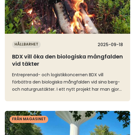
HÅLLBARHET
2025-09-18
BDX vill öka den biologiska mångfalden
vid täkter
Entreprenad- och logistikkoncernen BDX vill
förbättra den biologiska mångfalden vid sina berg-
och naturgrustäkter. I ett nytt projekt har man gjort
ett flertal ingrepp i ett skogsbestånd för att gynna
fler arter. Berg- och naturgrustäkter kan utgöra
viktiga livsmiljöer för flertalet växt- och djurarter
Läs mer
som gynnas av den unika miljön som uppstår i en
FRÅN MAGASINET
täkt, till exempel solbelysta slänter, rasbranter och
varierad växtlighet. – Täktverksamheten tar mark i