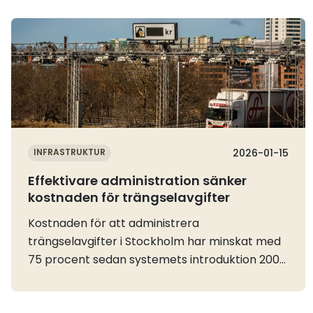
Läs mer
INFRASTRUKTUR
2026-01-15
Effektivare administration sänker
kostnaden för trängselavgifter
Kostnaden för att administrera
trängselavgifter i Stockholm har minskat med
75 procent sedan systemets introduktion 2007,
samtidigt som kvaliteten ökat. Det visar en
översyn som Trafikanalys gjort.Trafikanalys har