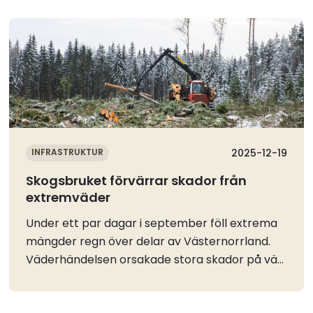
Läs mer
INFRASTRUKTUR
2025-12-19
Skogsbruket förvärrar skador från
extremväder
Under ett par dagar i september föll extrema
mängder regn över delar av Västernorrland.
Väderhändelsen orsakade stora skador på väg
och järnväg och en person avled. Nu har
Skogsstyrelsen kommit fram till att åtgärder