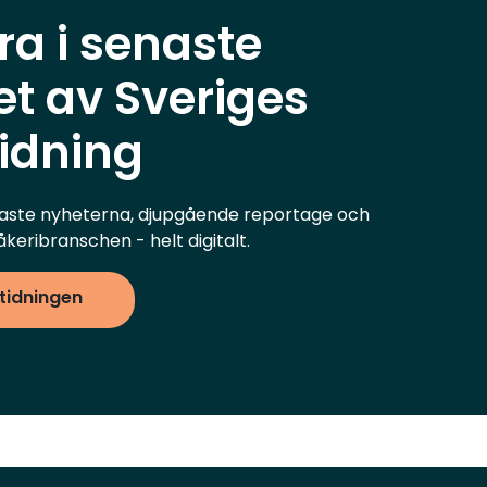
ra i senaste
t av Sveriges
tidning
aste nyheterna, djupgående reportage och
åkeribranschen - helt digitalt.
 tidningen