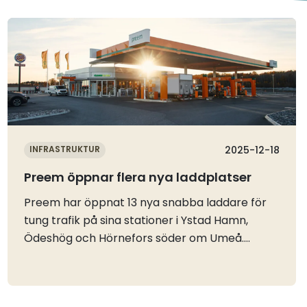
Läs mer
INFRASTRUKTUR
2025-12-18
Preem öppnar flera nya laddplatser
Preem har öppnat 13 nya snabba laddare för
tung trafik på sina stationer i Ystad Hamn,
Ödeshög och Hörnefors söder om Umeå.
Samtliga har en effektkapacitet på 400 kW. På
stationerna går det bra att ladda sitt fordon
antingen via betalkort, Preems företagskort