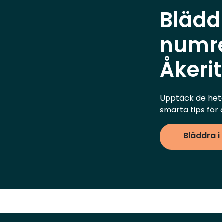
mindre reaktorer än de andra leverantörerna
den 15 december 2025.
Blädd
och att de byggs i serier sänker kostnaderna
för förseningar och fördyringar avsevärt. Vår
numre
bedömning är att byggnation av traditionella
storskaliga reaktorer hade kommit med
Åkeri
orimligt höga risker på den här sajten (Ringhals,
red. anm.). Men det är också viktigt att säga
att de leverantörer vi nu går vidare med, att
Upptäck de het
det är deras erbjudande som leder till den
smarta tips för 
lägsta kostnaden för elen. Vattenfall ska nu
fördjupa samarbetet med dessa två
Bläddra i
leverantörer så att de kan specificera sina
erbjudanden tydligare, och för att Vattenfall
ska kunna komma vidare med en miljöansökan
och en ansökan enligt kärntekniklagen. När
dessa ansökningar skickas in kommer bara en
leverantör finnas kvar. Regeringens och
Vattenfalls mål och förhoppning är att ha en