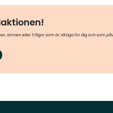
medvetna om att det främsta skälet till
utredningen är beredskaps- och
säkerhetspolitiska hänsyn, men det är
daktionen!
samtidigt klokt att också se över hur
transportflödena över den viktigaste
er, ämnen eller frågor som är viktiga för dig och som p
landgränsen mellan våra länder kan
förbättras. Det behövs en översyn, säger Erik
Østergaard och Oscar Hyléen, vd:ar för de två
organisationerna, i ett gemensamt uttalande.