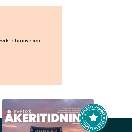
pristak är att Europeiska unionens råd har
tillkännagett att det föreligger en elpriskris.
Förslagen i lagrådsremissen har enligt
regeringen till viss del sin bakgrund i
genomförandet av EU:s ändringar i
elmarknadsdirektivet och förnybartdirektivet.
åverkar branschen.