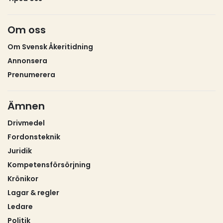
största elnätsföretagen – Vattenfall Eldistribution,
Eon Energidistribution och Ellevio. Tillsammans har
Om oss
de drygt halva marknaden, eller nästan tre miljoner
kunder.En mer detaljerad bild av hur det ser ut i
Om Svensk Åkeritidning
landet på elavtalssidan är svår att ge. Totalt finns
Annonsera
nämligen cirka 150 elnätsföretag som vart och ett
Prenumerera
har monopol i sitt område. Alla företag bestämmer
självständigt över sina avtalsmodeller.
Branschorganisationen Energiföretagen, som har
Ämnen
elnätsbolagen som medlemmar, säger att de inte
Drivmedel
har uppgifter om vilka som hunnit införa
Fordonsteknik
effektavtal.Motivet för att införa effektavgifter är
Juridik
att elnätsföretagen måste anpassa sina nät efter
kundernas effektuttag. Om elkunden bara någon
Kompetensförsörjning
enstaka gång behöver ta ut höga effekter, så
Krönikor
måste nätet vara dimensionerat för det. Det gäller
Lagar & regler
även om effekttoppen bara varar under en kort tid.
Ledare
Politik