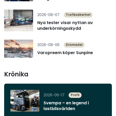
Läs mer
2026-08-07
Trafiksäkerhet
Nya tester visar nyttan av
underkörningsskydd
Läs mer
2026-08-06
Drivmedel
Varopreem köper Sunpine
Krönika
Läs mer
2026-06-17
Profil
Svempa – en legend i
lastbilsvärlden