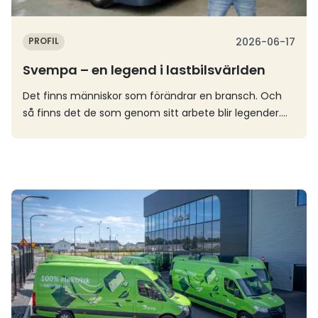
PROFIL
2026-06-17
Svempa – en legend i lastbilsvärlden
Det finns människor som förändrar en bransch. Och
så finns det de som genom sitt arbete blir legender.
Sven‑Erik ”Svempa” Bergendahl tillhörde båda
kategorierna samtidigt. Annette Eilert ser tillbaka på en
unik gärning inom lastbilsvärlden, och minns ett
speciellt möte på vägen en blåsig och regnig höstnatt.
Läs mer