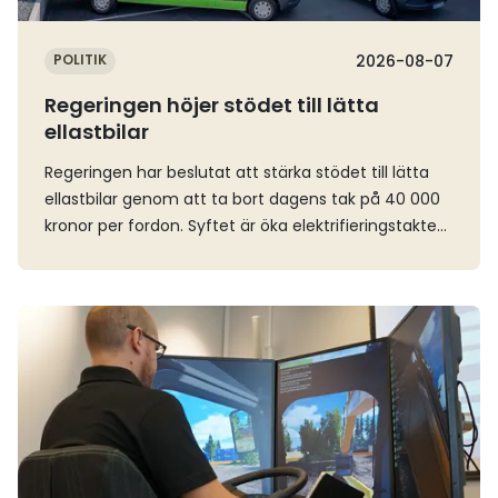
POLITIK
2026-08-07
Regeringen höjer stödet till lätta
ellastbilar
Regeringen har beslutat att stärka stödet till lätta
ellastbilar genom att ta bort dagens tak på 40 000
kronor per fordon. Syftet är öka elektrifieringstakten
inom transportsektorn och förbättra
konkurrenskraften för eldrivna lätta lastbilar.I och
med ändringen så finns det inte längre något fast
Läs mer
takbelopp. Stöd kan i stället ges med upp till 30
procent av den stödberättigade kostnaden, vilket är
i linje med EU:s statsstödsregler.”Stödberättigad
kostnad” definieras som den merkostnad som
uppstår när ett företag väljer en eldriven lätt lastbil i
stället för ett jämförbart fossildrivet fordon. För
större och dyrare fordon innebär förändringen