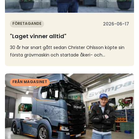
FÖRETAGANDE
2026-06-17
"Laget vinner alltid"
30 år har snart gått sedan Christer Ohlsson köpte sin
första grävmaskin och startade åkeri- och
entreprenadfirman Ohlssons i Landskrona. Genom
investeringar i ny teknik, ett genuint engagemang för
Läs mer
personalen och starka värderingar har verksamheten
FRÅN MAGASINET
vuxit ut till en koncern som idag omsätter närmare
två miljarder kronor. Vid Sveriges Åkeriföretags
årsmöte i maj fick Ohlssons ta emot Stora Åkeripriset
för sin inspirerande resa.