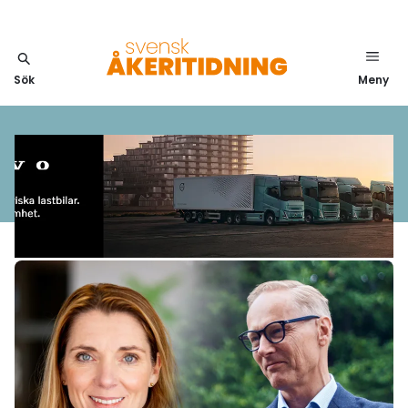
Sök
Meny
Annons länk