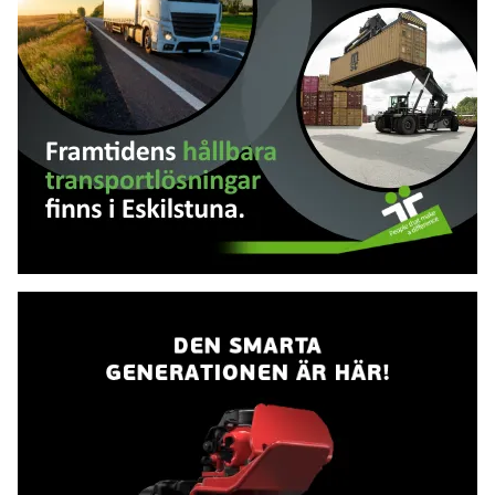
ser fram emot att myndigheten börjar sitt arbete
den 1 januari 2027, säger energi- och
näringsminister Ebba Busch. Den nya gemensamma
myndigheten ska få en ny instruktion som enligt
regeringen speglar de nuvarande myndigheternas
verksamheter.– Trafikanalys viktiga arbete
fortsätter i en ny och starkare organisation. När
Tillväxtanalys och Trafikanalys nu blir en myndighet
samlas kompetens som kan ge ett ännu bättre
underlag för beslut som stärker både
transportinfrastrukturen, dess framtida behov och
Vbg
Sveriges konkurrenskraft, säger infrastruktur- och
bostadsminister Andreas Carlson. Regeringen menar
att en samlad analys- och utvärderingsmyndighet
med ansvar för både tillväxt och infrastruktur ger
bättre förutsättningar för heltäckande analyser,
samt synergieffekter. – Regeringen vill ha en
effektivare stat, bland annat genom att minska