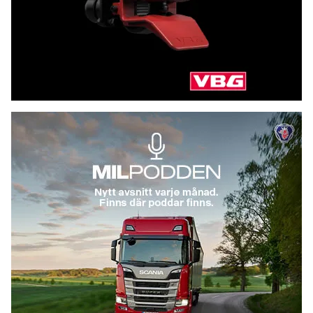
antalet myndigheter. När myndigheter jobbar inom
liknande områden kan vi stärka verksamheten
genom att samla både uppgifter och kompetens,
säger civilminister Erik Slottner..
scania