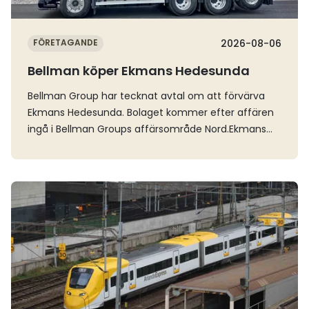
Göteborg.
FÖRETAGANDE
2026-08-06
Bellman köper Ekmans Hedesunda
Bellman Group har tecknat avtal om att förvärva
Ekmans Hedesunda. Bolaget kommer efter affären
ingå i Bellman Groups affärsområde Nord.Ekmans
Hedesunda AB är ett fullservicebolag inom åkeri-,
maskin- och verkstadstjänster med verksamhet i
Gävleborg och cirka 22 årsanställda. Det grundades
Läs mer
1947 och erbjuder transportlösningar och
maskintjänster för bygg- och anläggningsprojekt
samt verkstadstjänster inom service, reparation,
montering och påbyggnationer för tunga fordon.
Verksamheten bedrivs från anläggningar i Gävle och
Hedesunda.Räkenskapsåret 2025 hade Ekmans
Hedesunda AB en nettoomsättning om cirka 240