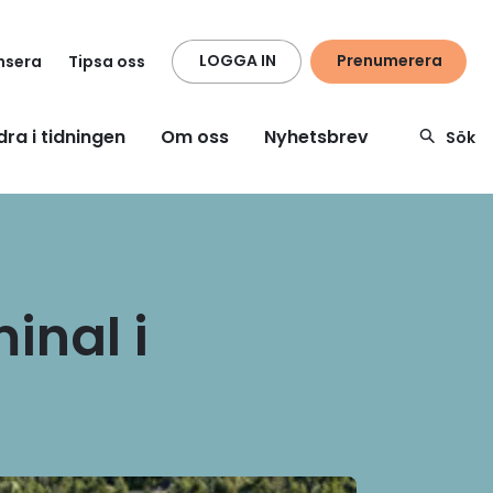
LOGGA IN
Prenumerera
nsera
Tipsa oss
dra i tidningen
Om oss
Nyhetsbrev
Sök
inal i