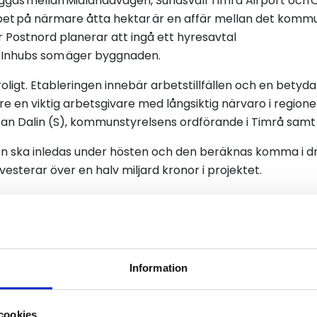
ggas mellan Midlandavägen, Sundsvall Timrå Airport och 
et på närmare åtta hektar är en affär mellan det komm
r Postnord planerar att ingå ett hyresavtal
g Inhubs som äger byggnaden.
oligt. Etableringen innebär arbetstillfällen och en betyda
e en viktig arbetsgivare med långsiktig närvaro i regionen
efan Dalin (S), kommunstyrelsens ordförande i Timrå samt 
n ska inledas under hösten och den beräknas komma i dri
vesterar över en halv miljard kronor i projektet.
ter Postnords närvaro i norra Sverige och ger oss föruts
sk e-handel omsatte i fjol cirka 153 miljarder kronor och
nalen som en hub ut mot övriga Norrland och en nödvän
eter Gisel-Ekdahl, vd på Postnord Sverige.
Information
cookies