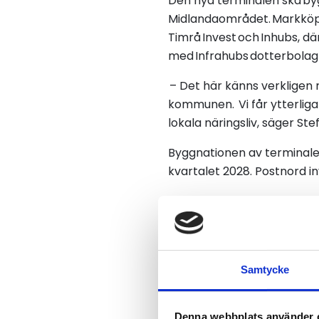
Den nya terminalen ska by
Midlandaområdet. Markköp
Timrå Invest och Inhubs, dä
med Infrahubs dotterbola
– Det här känns verkligen r
kommunen. Vi får ytterligar
lokala näringsliv, säger St
Byggnationen av terminale
kvartalet 2028. Postnord in
– Den nya terminalen befäs
växande paketmarknad. Sven
avmattning. Jag ser termi
växer i rekordfart, säger P
Samtycke
Denna webbplats använder 