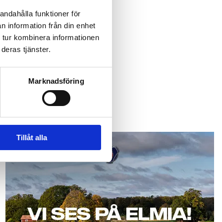
andahålla funktioner för
n information från din enhet
 tur kombinera informationen
åverkar branschen.
deras tjänster.
Marknadsföring
Scania
Tillåt alla