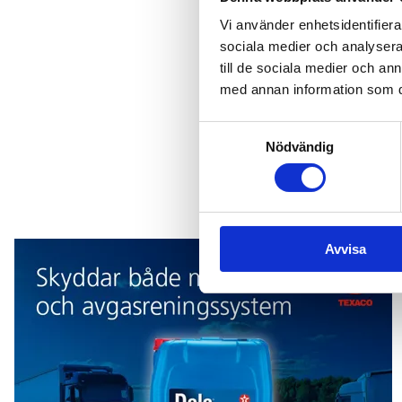
Tipsa re
Vi använder enhetsidentifierar
sociala medier och analysera 
till de sociala medier och a
Tipsa oss om händels
med annan information som du 
Mejla oss
Samtyckesval
Nödvändig
Texaco
Avvisa