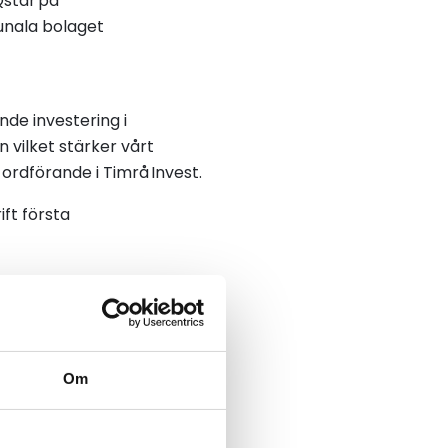
Qstar på
unala bolaget
nde investering i
 vilket stärker vårt
ordförande i Timrå Invest.
ft första
ättningar att möta en
 visar inget tecken på
dighet då paketmarknaden
Om