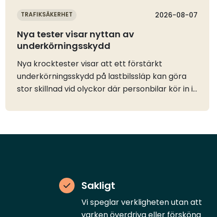
TRAFIKSÄKERHET
2026-08-07
Nya tester visar nyttan av
underkörningsskydd
Nya krocktester visar att ett förstärkt
underkörningsskydd på lastbilssläp kan göra
stor skillnad vid olyckor där personbilar kör in i
släp bakifrån. Trafikverket vill nu ta in skyddet i
sina kommande upphandlingar.Euro Ncap har
genomfört nya krocktester där femstjärniga
personbilar körts in i både amerikanska och
europeiska lastbilssläp i hög hastighet.
Testerna visar enligt Trafikverket hur
avgörande ett förstärkt underkörningsskydd är
Sakligt
för att minska risken för dödliga skador.I USA
finns en frivillig standard som innebär att
Vi speglar verkligheten utan att
många nya lastbilssläp utrustas med
varken överdriva eller försköna