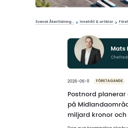
Svensk Åkeritidning...
Innehåll & artiklar
Före
Mats 
Chefred
2026-06-11
FÖRETAGANDE
Postnord planerar 
på Midlandaområdet
miljard kronor och 