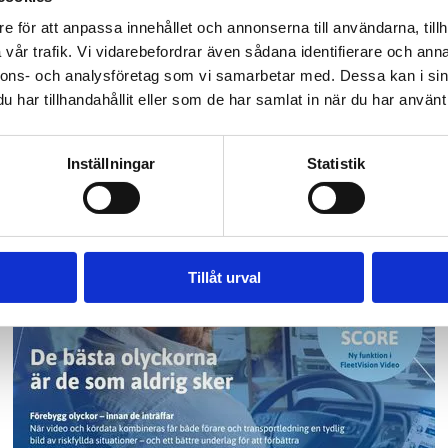
daktionen!
e för att anpassa innehållet och annonserna till användarna, tillh
vår trafik. Vi vidarebefordrar även sådana identifierare och anna
nnons- och analysföretag som vi samarbetar med. Dessa kan i sin
er, ämnen eller frågor som är viktiga för dig och som p
har tillhandahållit eller som de har samlat in när du har använt 
Inställningar
Statistik
Add Secure
Tillåt urval