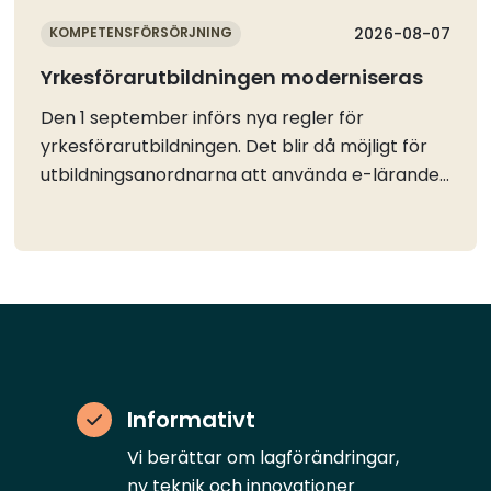
KOMPETENSFÖRSÖRJNING
2026-08-07
Yrkesförarutbildningen moderniseras
Den 1 september införs nya regler för
yrkesförarutbildningen. Det blir då möjligt för
utbildningsanordnarna att använda e-lärande i
undervisningen och avancerade simulatorer i
körträningen.Regeringen beslutade i januari att
ändra förordningen om yrkesförarkompetens i
syfte att modernisera utbildningen för
yrkesförare. Reformen innebär bland annat att
nya former för undervisning införs och att
delar av körträningen kan ersättas med
övningar med en avancerad simulator.Två nya
Informativt
begrepp introduceras i regelverket.
Vi berättar om lagförändringar,
Fjärrundervisning definieras som lärarledd
ny teknik och innovationer
undervisning som genomförs via digitala