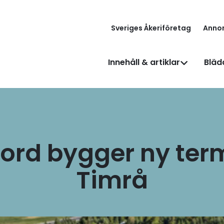
Sveriges Åkeriföretag
Anno
Innehåll & artiklar
Bläd
ord bygger ny term
Timrå