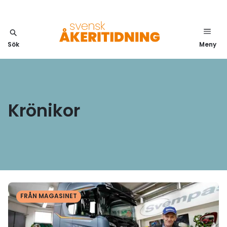
Sök
Meny
Krönikor
Läs mer
FRÅN MAGASINET