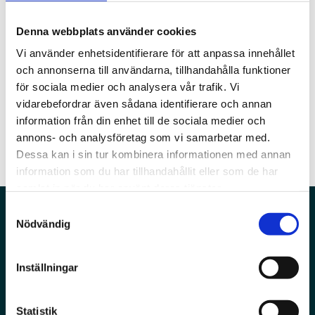
kaffebord, i verkstäder och längs vägarna. Från
tonnage ... Allt det där kan, med rätt verktyg,
chaufför till chaufför. Från mun till mun. Numera
förvandlas till smarta beslut, nya intäkter och färre
Denna webbplats använder cookies
också via sociala medier.Ett sådant minne bär jag
fel. Men då måste vi använda AI. För sanningen är
Infrastruktur
Digitalisering & IT
Vi använder enhetsidentifierare för att anpassa innehållet
själv med mig.
att den komplexitet vi står inför inte längre går att
och annonserna till användarna, tillhandahålla funktioner
hantera med bara magkänsla – hur vass den än är.
för sociala medier och analysera vår trafik. Vi
Trafiksäkerhet
Skatter & Avgifter
vidarebefordrar även sådana identifierare och annan
information från din enhet till de sociala medier och
Profil
annons- och analysföretag som vi samarbetar med.
Dessa kan i sin tur kombinera informationen med annan
information som du har tillhandahållit eller som de har
samlat in när du har använt deras tjänster.
Samtyckesval
Nödvändig
Bläddra i senaste
Inställningar
numret av Sveriges
Statistik