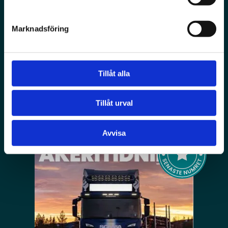
Åkeritidning
Marknadsföring
Upptäck de hetaste nyheterna, djupgående
reportage och smarta tips för åkeribranschen -
helt digitalt.
Tillåt alla
Bläddra i tidningen
Tillåt urval
Avvisa