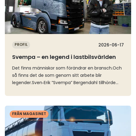
PROFIL
2026-06-17
Svempa – en legend i lastbilsvärlden
Det finns människor som förändrar en bransch.Och
så finns det de som genom sitt arbete blir
legender.Sven‑Erik ”Svempa” Bergendahl tillhörde
båda kategorierna samtidigt. Annette Eilert ser
tillbaka på en unik gärning inom lastbilsvärlden, och
minns ett speciellt möte på vägen en blåsig och
Läs mer
regnig höstnatt.För oss inom lastbilsvärlden var han
FRÅN MAGASINET
långt mer än ett namn, en påbyggare eller en ikon.
Han var en självklar referenspunkt – och en del av
själva kulturen.När beskedet kom att Svempa gått