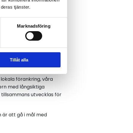
deras tjänster.
Marknadsföring
den under LBC Frakts koncernflagga.
Foto: XR Logistik
Tillåt alla
 lokala förankring, våra
cern med långsiktiga
 tillsammans utvecklas för
 är att gå i mål med