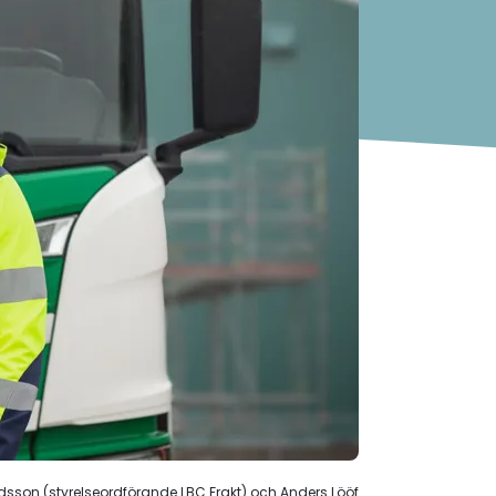
dsson (styrelseordförande LBC Frakt) och Anders Lööf