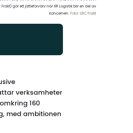
Frakt) gör ett jätteförvärv när XR Logistik blir en del av
koncernen.
Foto: LBC Frakt
usive
attar verksamheter
 omkring 160
g, med ambitionen