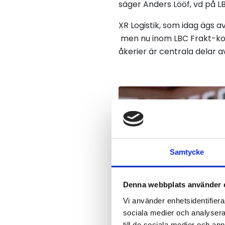
säger Anders Lööf, vd på L
XR Logistik, som idag ägs 
men nu inom LBC Frakt-kon
åkerier är centrala delar a
Samtycke
Denna webbplats använder 
Vi använder enhetsidentifierar
sociala medier och analysera 
till de sociala medier och a