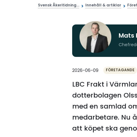
Svensk Åkeritidning...
Innehåll & artiklar
Före
Mats 
Chefred
2026-06-09
FÖRETAGANDE
LBC Frakt i Värmlan
dotterbolagen Olss
med en samlad oms
medarbetare. Nu å
att köpet ska genom