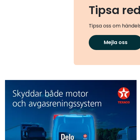
Tipsa re
Tipsa oss om händels
Mejla oss
Texaco