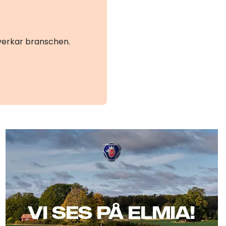
åverkar branschen.
Scania