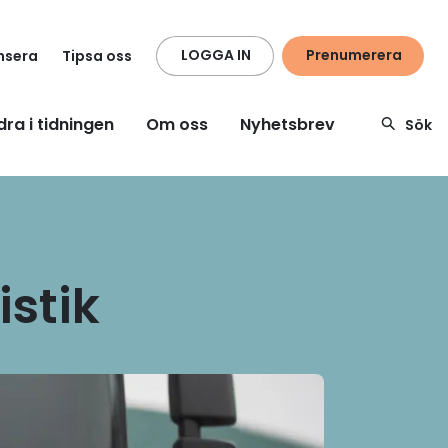
LOGGA IN
Prenumerera
nsera
Tipsa oss
dra i tidningen
Om oss
Nyhetsbrev
Sök
istik