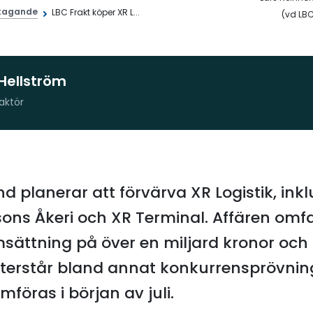
tagande
LBC Frakt köper XR L...
(vd LBC 
Hellström
aktör
d planerar att förvärva XR Logistik, inkl
ons Åkeri och XR Terminal. Affären omf
ättning på över en miljard kronor och
terstår bland annat konkurrensprövnin
föras i början av juli.