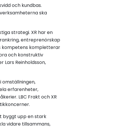
ckvidd och kundbas.
– verksamheterna ska
ktiga strategi. XR har en
örankring, entreprenörskap
nas kompetens kompletterar
n bra och konstruktiv
er Lars Reinholdsson,
i omställningen,
dela erfarenheter,
åkerier. LBC Frakt och XR
stikkoncerner.
kt byggt upp en stark
la vidare tillsammans,