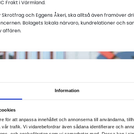
BC Frakt i Värmland.
av Skrotfrag och Eggens Åkeri, ska alltså även framöver dr
cernen. Bolagets lokala närvaro, kundrelationer och s
v affären.
Information
cookies
e för att anpassa innehållet och annonserna till användarna, tillh
vår trafik. Vi vidarebefordrar även sådana identifierare och anna
nnons- och analysföretag som vi samarbetar med. Dessa kan i sin