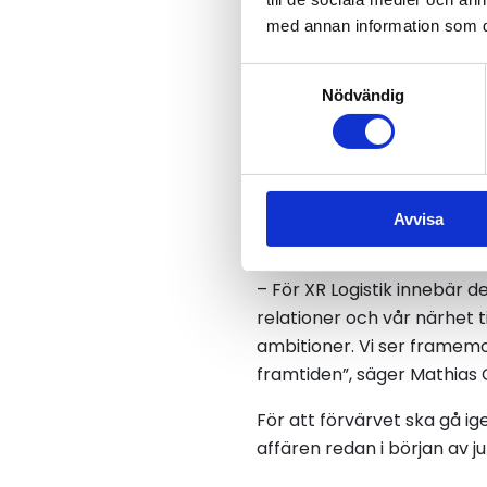
med annan information som du 
Samtyckesval
Nödvändig
Avvisa
– För XR Logistik innebär d
relationer och vår närhet t
ambitioner. Vi ser framem
framtiden”, säger Mathias O
För att förvärvet ska gå i
affären redan i början av jul