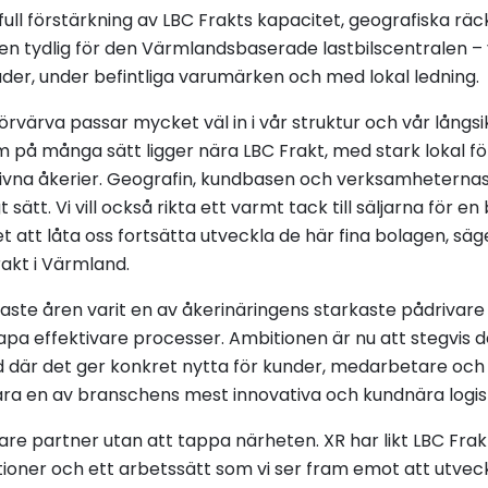
full förstärkning av LBC Frakts kapacitet, geografiska rä
en tydlig för den Värmlandsbaserade lastbilscentralen 
der, under befintliga varumärken och med lokal ledning.
förvärva passar mycket väl in i vår struktur och vår långsi
 på många sätt ligger nära LBC Frakt, med stark lokal f
drivna åkerier. Geografin, kundbasen och verksamheter
 sätt. Vi vill också rikta ett varmt tack till säljarna för e
 att låta oss fortsätta utveckla de här fina bolagen, säg
rakt i Värmland.
aste åren varit en av åkerinäringens starkaste pådrivare 
skapa effektivare processer. Ambitionen är nu att stegvis 
 där det ger konkret nytta för kunder, medarbetare och 
 vara en av branschens mest innovativa och kundnära logi
are partner utan att tappa närheten. XR har likt LBC Fra
oner och ett arbetssätt som vi ser fram emot att utveck