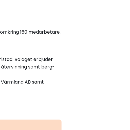
h omkring 160 medarbetare,
lstad. Bolaget erbjuder
g, återvinning samt berg-
i Värmland AB samt