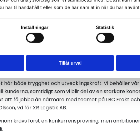
har tillhandahållit eller som de har samlat in när du har använt 
Inställningar
Statistik
Mathias Olsson, vd på XR Logistik, ser positivt på framti
Tillåt urval
et här både trygghet och utvecklingskraft. Vi behåller vår
ill kunderna, samtidigt som vi blir del av en starkare kon
ot att få jobba än närmare med teamet på LBC Frakt och
lsson, vd för XR Logistik AB.
genom krävs först en konkurrensprövning, men ambitionen
i.