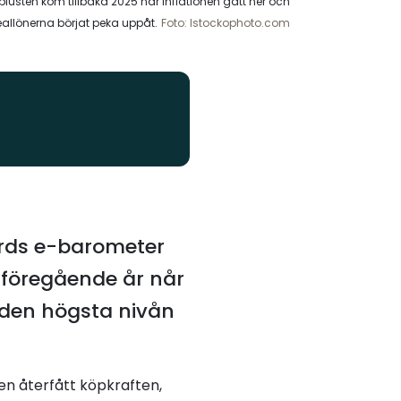
plusten kom tillbaka 2025 när inflationen gått ner och
eallönerna börjat peka uppåt.
Foto: Istockophoto.com
ords e-barometer
d föregående år når
 den högsta nivån
en återfått köpkraften,