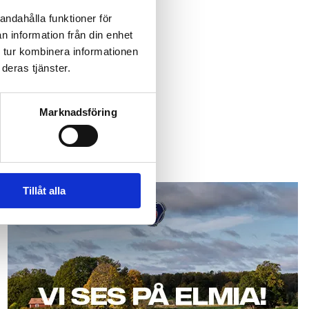
andahålla funktioner för
n information från din enhet
 tur kombinera informationen
åverkar branschen.
deras tjänster.
Marknadsföring
Scania
Tillåt alla