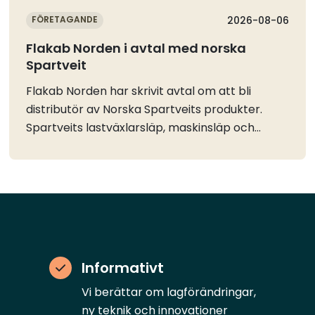
FÖRETAGANDE
2026-08-06
Flakab Norden i avtal med norska
Spartveit
Flakab Norden har skrivit avtal om att bli
distributör av Norska Spartveits produkter.
Spartveits lastväxlarsläp, maskinsläp och
dumpersläp kommer nu att finnas till
försäljning på Flakabs anläggning vid E45 norr
om Göteborg.Distributionsavtalet mellan
Flakab Norden AB och Norska Spartveit AS att
Flakab får exklusiv rätt att sälja Spartveits
produkter på den svenska marknaden.
Spartveit beskriver sitt utbud av lastväxlarflak
Informativt
och containrar som det mest kompletta i
Sverige och att kunderna via Flakab nu också
Vi berättar om lagförändringar,
kommer att få hjälp med reservdelar och
ny teknik och innovationer