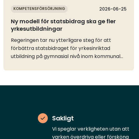
KOMPETENSFÖRSÖRJNING
2026-06-25
Ny modell för statsbidrag ska ge fler
yrkesutbildningar
Regeringen tar nu ytterligare steg för att
förbättra statsbidraget för yrkesinriktad
utbildning på gymnasial nivå inom kommunal
vuxenutbildning (regionalt yrkesvux) och göra
det mer långsiktigt och flexibelt. Syftet är att
ge kommunerna bättre förutsättningar att
erbjuda fler yrkesutbildningar som leder till
jobb.Trots stora behov på arbetsmarknaden
har statsbidraget för regionalt yrkesvux under
flera år varit underutnyttjat. Under 2025
Sakligt
beslutade regeringen därför om flera
successiva förändringar i statsbidraget. Bland
Vi speglar verkligheten utan att
annat höjdes ersättningsnivåerna med 20
varken överdriva eller försköna