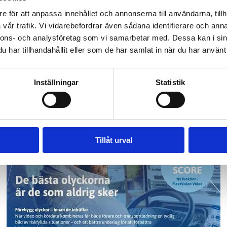
daktionen!
e för att anpassa innehållet och annonserna till användarna, tillh
vår trafik. Vi vidarebefordrar även sådana identifierare och anna
nnons- och analysföretag som vi samarbetar med. Dessa kan i sin
er, ämnen eller frågor som är viktiga för dig och som p
har tillhandahållit eller som de har samlat in när du har använt 
Inställningar
Statistik
Add Secure
Tillåt urval