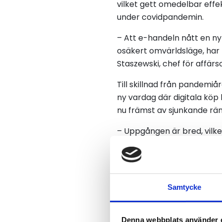
vilket gett omedelbar eff
under covidpandemin.
– Att e-handeln nått en ny
osäkert omvärldsläge, har pr
Staszewski, chef för affär
Till skillnad från pandemiå
ny vardag där digitala köp 
nu främst av sjunkande ränt
– Uppgången är bred, vilke
utan står stadigt på egna 
handeln för dess enkelhet, 
Hela rapporten presenteras
Samtycke
Denna webbplats använder 