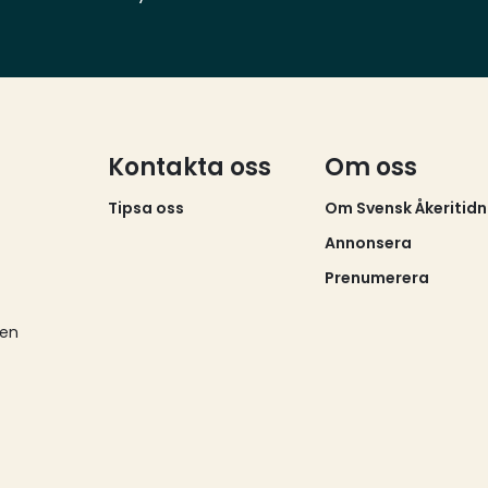
eftermarknad före, under och efter ett
köp.Flakabs anläggning ligger i Älvängen, intill
E45 norr och Göteborg.
Kontakta oss
Om oss
Tipsa oss
Om Svensk Åkeritidn
Annonsera
Prenumerera
éen