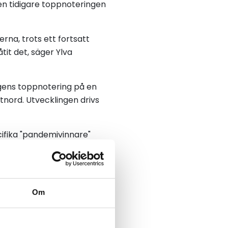
en tidigare toppnoteringen
rna, trots ett fortsatt
tit det, säger Ylva
 dagens toppnotering på en
stnord. Utvecklingen drivs
cifika "pandemivinnare"
ska läget och väljer e-
 Staszewski.
Om