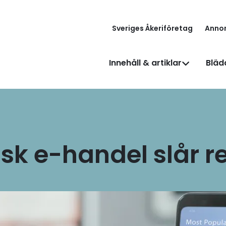
Sveriges Åkeriföretag
Anno
Innehåll & artiklar
Bläd
sk e-handel slår r