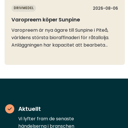
DRIVMEDEL
2026-08-06
Varopreem köper Sunpine
Varopreem är nya ägare till Sunpine i Piteå,
världens största bioraffinaderi för råtallolja.
Anläggningen har kapacitet att bearbeta
omkring 400 000 ton råtallolja per år, som
främst blir till HVO och flygbänslet
SAF.Råtallolja är en förnybar biprodukt från
massa- och pappersindustrin och Sunpine har
tagit fram en egen teknik som ger en produkt
som enligt bolaget minskar utsläppen av
växthusgaser med 99,7 procent jämfört med
motsvarande fossila bränslen. Råvaran
Aktuellt
konkurrera inte heller med
Vi lyfter fram de senaste
livsmedelsproduktion och
händelserna i branschen
jordbruksmark.Sunpine har tidigare samägts av