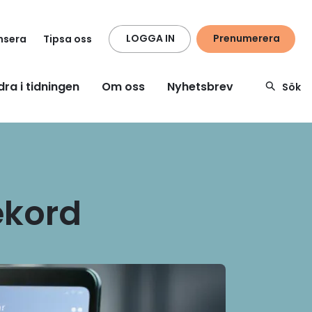
LOGGA IN
Prenumerera
nsera
Tipsa oss
dra i tidningen
Om oss
Nyhetsbrev
Sök
ekord