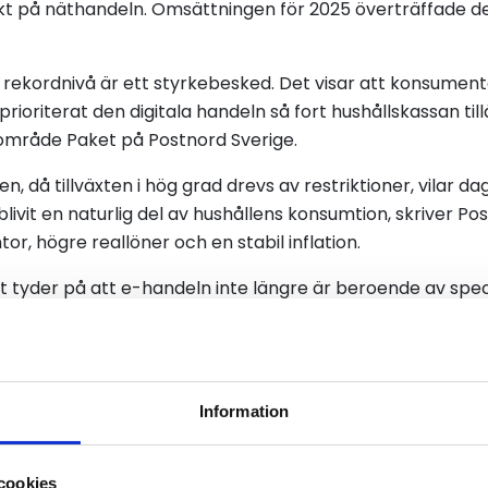
ekt på näthandeln. Omsättningen för 2025 överträffade d
 rekordnivå är ett styrkebesked. Det visar att konsumente
ioriterat den digitala handeln så fort hushållskassan tillå
sområde Paket på Postnord Sverige.
ren, då tillväxten i hög grad drevs av restriktioner, vilar
blivit en naturlig del av hushållens konsumtion, skriver Po
or, högre reallöner och en stabil inflation.
t tyder på att e-handeln inte längre är beroende av spe
ben. Konsumenterna har anpassat sig till det nya ekonomi
utbud och möjligheten att jämföra priser, fortsätter Ylva
 den 17 februari.
Information
cookies