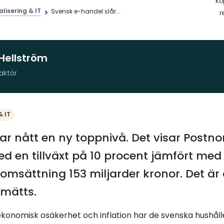
Kö
alisering & IT
Svensk e-handel slår...
r
Hellström
aktör
& IT
r nått en ny toppnivå. Det visar Postn
Med en tillväxt på 10 procent jämfört me
omsättning 153 miljarder kronor. Det är
mätts.
 ekonomisk osäkerhet och inflation har de svenska hushåll