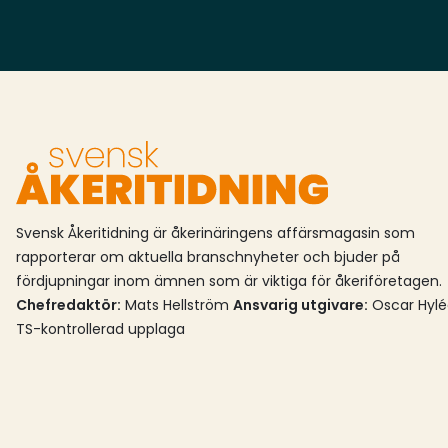
Varopreem, sveaskog Förvaltnings Aktiebolag,
Södra Skogsägarna ekonomisk förening och
Lawter Europé BV. I och med köpet är
Varopreem nu helägare till bolaget som nu går
under namnet Varopreem Sunpine.Varopreem
skriver att förvärvet sker i ett läge där ”Europa
arbetar för att skala upp förnybara drivmedel
och samtidigt upprätthålla
energiförsörjningstrygghet och industriell
Svensk Åkeritidning är åkerinäringens affärsmagasin som
konkurrenskraft. Efterfrågan på avancerade
rapporterar om aktuella branschnyheter och bjuder på
biodrivmedel väntas öka inom vägtransporter,
fördjupningar inom ämnen som är viktiga för åkeriföretagen.
Chefredaktör:
Mats Hellström
Ansvarig utgivare:
Oscar Hyl
flyg och sjöfart, med stöd av regelverk som
TS-kontrollerad upplaga
RED III, ReFuelEU Aviation och FuelEU
Maritime.”Det här är mycket mer än ett
förvärv. Under nästan två decennier har
Sunpine byggt upp en av Europas mest
särpräglade verksamheter inom avancerade