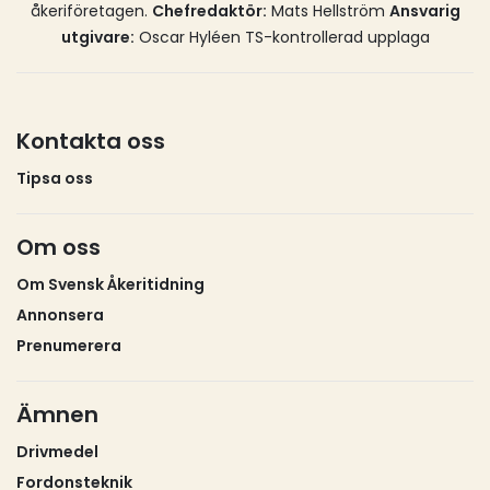
åkeriföretagen.
Chefredaktör:
Mats Hellström
Ansvarig
en total omsättning på omkring 300 miljoner
utgivare:
Oscar Hyléen TS-kontrollerad upplaga
kronor.Affären planerar att genomförs nu under
sommaren.
Kontakta oss
Tipsa oss
Om oss
Om Svensk Åkeritidning
Annonsera
Prenumerera
Ämnen
Drivmedel
Fordonsteknik