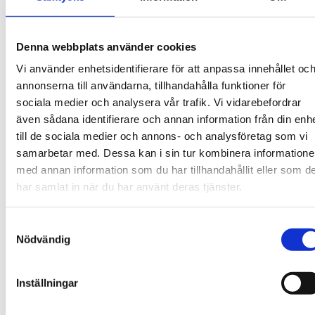
Denna webbplats använder cookies
Vi använder enhetsidentifierare för att anpassa innehållet oc
INFRASTRUKTUR
2026-08-06
annonserna till användarna, tillhandahålla funktioner för
sociala medier och analysera vår trafik. Vi vidarebefordrar
Trafikverket får uppdrag att utreda
även sådana identifierare och annan information från din enh
OPS
till de sociala medier och annons- och analysföretag som vi
Regeringen vill pröva alternativa former för att
samarbetar med. Dessa kan i sin tur kombinera information
finansiera och organisera utvecklingen av
med annan information som du har tillhandahållit eller som d
transportinfrastrukturen. Därför har Trafikverket fått
har samlat in när du har använt deras tjänster.
i uppdrag att förbereda för genomförande av statlig
transportinfrastruktur genom offentlig-privat
Samtyckesval
samverkan (OPS).I april fastställde regeringen den
Nödvändig
Läs mer
nationella planen för transportinfrastrukturen för
perioden 2026–2037. Där konstaterar man att det
Inställningar
fortsatt är angeläget att kunna pröva alternativa
former för att finansiera och organisera