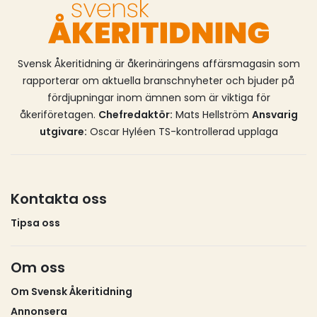
Utbildningsanordnare som vill förändra sin utbildning
till att omfatta fjärrundervisning,
distansundervisning (så kallad e-lärande) eller
använda avancerad simulator behöver ansöka om
Svensk Åkeritidning är åkerinäringens affärsmagasin som
ändring av befintligt tillstånd (avgiftsbelagd
rapporterar om aktuella branschnyheter och bjuder på
ansökan).
fördjupningar inom ämnen som är viktiga för
åkeriföretagen.
Chefredaktör:
Mats Hellström
Ansvarig
utgivare:
Oscar Hyléen TS-kontrollerad upplaga
Kontakta oss
Tipsa oss
Om oss
Om Svensk Åkeritidning
Annonsera