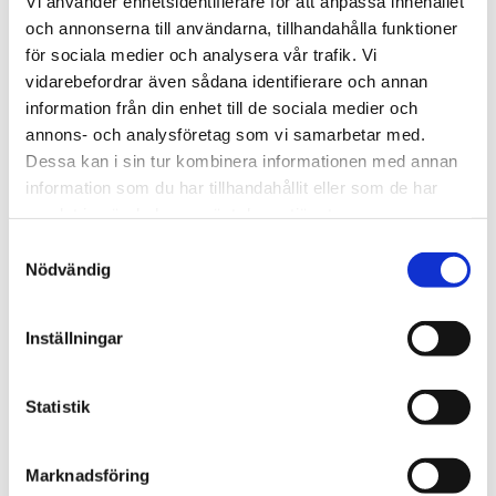
Vi använder enhetsidentifierare för att anpassa innehållet
och annonserna till användarna, tillhandahålla funktioner
för sociala medier och analysera vår trafik. Vi
Scania
vidarebefordrar även sådana identifierare och annan
information från din enhet till de sociala medier och
annons- och analysföretag som vi samarbetar med.
Dessa kan i sin tur kombinera informationen med annan
information som du har tillhandahållit eller som de har
samlat in när du har använt deras tjänster.
Samtyckesval
Nödvändig
Inställningar
Statistik
Läs även
Marknadsföring