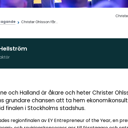
Christe
tagande
Christer Ohlsson får...
Hellström
aktör
åne och Halland är åkare och heter Christer Ohls
s grundare chansen att ta hem ekonomikonsulten
id finalen i Stockholms stadshus.
ades regionfinalen av EY Entrepreneur of the Year, en pr
onomi- och revisionskoncerner ger till företagare och e