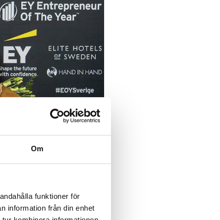
Om
Där ska vinnarna från
andahålla funktioner för
n information från din enhet
 tur kombinera informationen