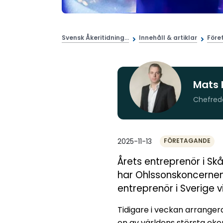
Svensk Åkeritidning...
Innehåll & artiklar
Före
Mats 
Chefred
2025-11-13
FÖRETAGANDE
Årets entreprenör i Sk
har Ohlssonskoncernen
entreprenör i Sverige v
Tidigare i veckan arranger
en av världens största ek