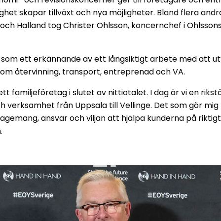
ighet skapar tillväxt och nya möjligheter. Bland flera an
 och Halland tog Christer Ohlsson, koncernchef i Ohlsso
t som ett erkännande av ett långsiktigt arbete med att 
inom återvinning, transport, entreprenad och VA.
t familjeföretag i slutet av nittiotalet. I dag är vi en r
verksamhet från Uppsala till Vellinge. Det som gör mig me
gemang, ansvar och viljan att hjälpa kunderna på riktigt. 
.