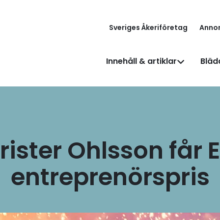
Sveriges Åkeriföretag
Anno
Innehåll & artiklar
Bläd
rister Ohlsson får E
entreprenörspris