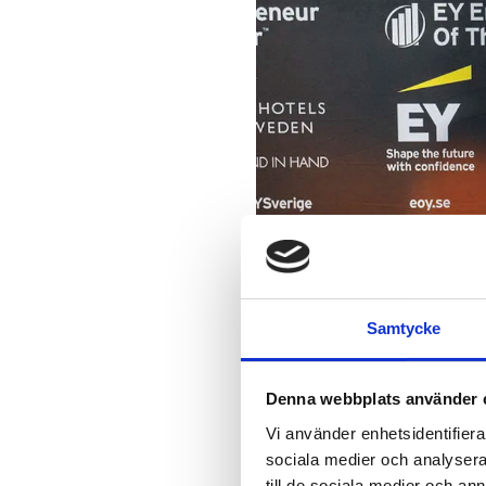
Samtycke
Denna webbplats använder 
Nu väntar den nationella fi
Vi använder enhetsidentifierar
landets alla regioner mötas
sociala medier och analysera 
till de sociala medier och a