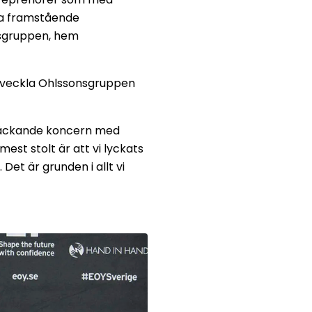
dra framstående
nsgruppen, hem
utveckla Ohlssonsgruppen
ikstäckande koncern med
st stolt är att vi lyckats
Det är grunden i allt vi