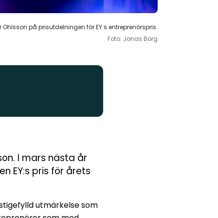
r Ohlsson på prisutdelningen för EY:s entreprenörspris.
Foto: Jonas Borg
son. I mars nästa år
 EY:s pris för årets
estigefylld utmärkelse som
ntreprenörer som med