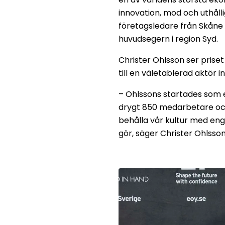
innovation, mod och uthåll
företagsledare från Skåne
huvudsegern i region Syd.
Christer Ohlsson ser prise
till en väletablerad aktör 
– Ohlssons startades som et
drygt 850 medarbetare och 
behålla vår kultur med enga
gör, säger Christer Ohlsson