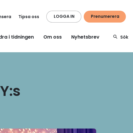
LOGGA IN
Prenumerera
nsera
Tipsa oss
dra i tidningen
Om oss
Nyhetsbrev
Sök
Y:s