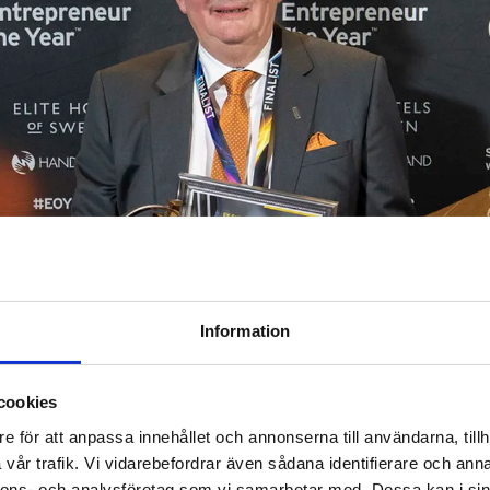
Information
cookies
nalen i Blå Hallen i Stockholms stadshus den 18–20 mars. 
e för att anpassa innehållet och annonserna till användarna, tillh
 för att göra upp om titeln Årets Entreprenör i Sverige.
vår trafik. Vi vidarebefordrar även sådana identifierare och anna
nnons- och analysföretag som vi samarbetar med. Dessa kan i sin