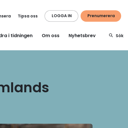
LOGGA IN
Prenumerera
nsera
Tipsa oss
dra i tidningen
Om oss
Nyhetsbrev
Sök
ärmlands