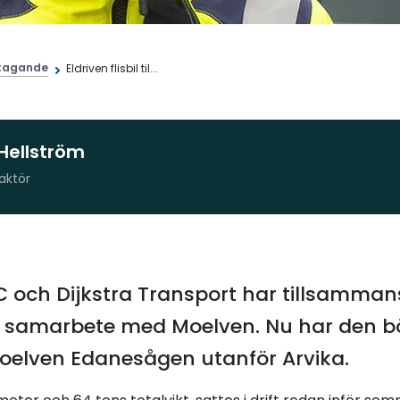
tagande
Eldriven flisbil til...
Hellström
aktör
och Dijkstra Transport har tillsammans
 ett samarbete med Moelven. Nu har den b
Moelven Edanesågen utanför Arvika.