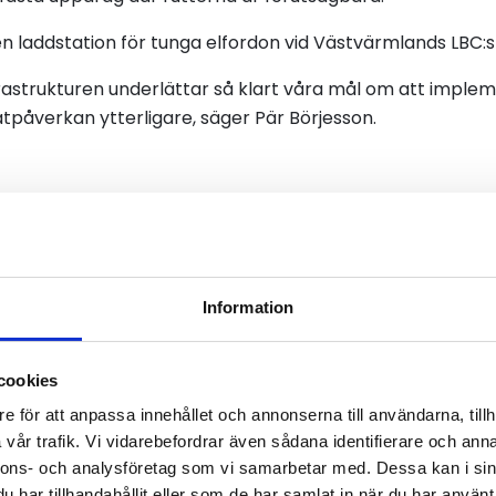
 en laddstation för tunga elfordon vid Västvärmlands LBC:s 
frastrukturen underlättar så klart våra mål om att impleme
atpåverkan ytterligare, säger Pär Börjesson.
Information
cookies
e för att anpassa innehållet och annonserna till användarna, tillh
vår trafik. Vi vidarebefordrar även sådana identifierare och anna
nnons- och analysföretag som vi samarbetar med. Dessa kan i sin
har tillhandahållit eller som de har samlat in när du har använt 