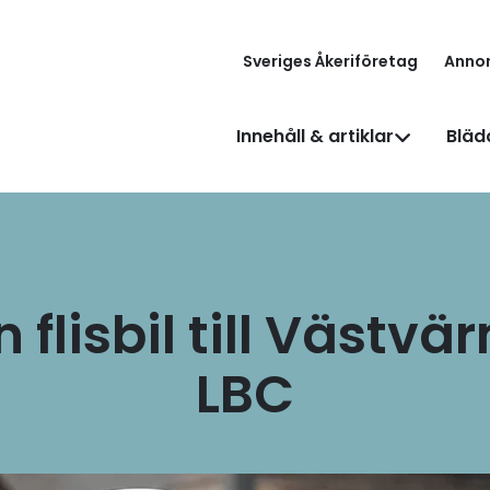
Sveriges Åkeriföretag
Anno
Innehåll & artiklar
Bläd
n flisbil till Västv
LBC