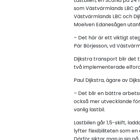
Lastbilen, en Scania på 24 
som Västvärmlands LBC gåt
Västvärmlands LBC och Dijk
Moelven Edanesågen utanför 
– Det här är ett viktigt st
Pär Börjesson, vd Västvärm
Dijkstra transport blir det
två implementerade elford
Paul Dijkstra, ägare av Dijk
– Det blir en bättre arbetsm
också mer utvecklande för 
vanlig lastbil.
Lastbilen går 1,5-skift, la
lyfter flexibiliteten som en
Därför siktar man in sig p