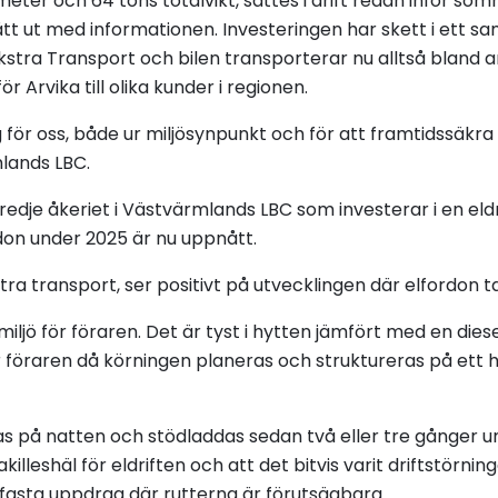
meter och 64 tons totalvikt, sattes i drift redan inför so
t ut med informationen. Investeringen har skett i ett s
stra Transport och bilen transporterar nu alltså bland 
Arvika till olika kunder i regionen.
eg för oss, både ur miljösynpunkt och för att framtidssäkr
lands LBC.
 tredje åkeriet i Västvärmlands LBC som investerar i en el
on under 2025 är nu uppnått.
stra transport, ser positivt på utvecklingen där elfordon ta
iljö för föraren. Det är tyst i hytten jämfört med en diesel
föraren då körningen planeras och struktureras på ett he
ddas på natten och stödladdas sedan två eller tre gånger 
 akilleshäl för eldriften och att det bitvis varit driftstörni
å fasta uppdrag där rutterna är förutsägbara.