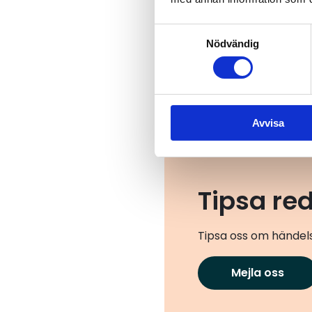
Samtyckesval
Nödvändig
Avvisa
Tipsa re
Tipsa oss om händels
Mejla oss