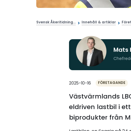
Svensk Åkeritidning...
Innehåll & artiklar
Före
Mats 
Chefred
2025-10-16
FÖRETAGANDE
Västvärmlands LBC 
eldriven lastbil i
biprodukter från 