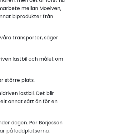
mmaren, men det är först nu
amarbete mellan Moelven,
annat biprodukter från
a våra transporter, säger
driven lastbil och målet om
r större plats.
driven lastbil. Det blir
lt annat sätt än för en
under dagen. Per Börjesson
ngar på laddplatserna.