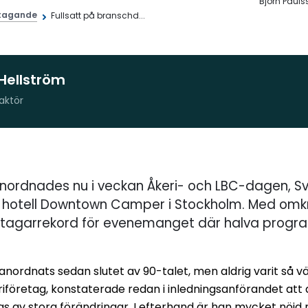
Björn Paul
tagande
Fullsatt på branschd...
Hellström
aktör
nordnades nu i veckan Åkeri- och LBC-dagen, Sv
 hotell Downtown Camper i Stockholm. Med omkr
deltagarrekord för evenemanget där halva progr
nordnats sedan slutet av 90-talet, men aldrig varit så vä
riföretag, konstaterade redan i inledningsanförandet att
 fas av stora förändringar. I efterhand är han mycket n