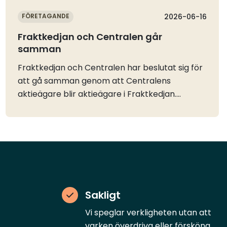
FÖRETAGANDE
2026-06-16
Fraktkedjan och Centralen går
samman
Fraktkedjan och Centralen har beslutat sig för
att gå samman genom att Centralens
aktieägare blir aktieägare i Fraktkedjan.
Bakgrunden till beslutet är de ökade krav som
transportbranschen möter.Kraven på
transportbranschen ökar, inte minst inom
digitalisering, hållbarhetsrapportering och
administration. Genom att gå samman som
bolag vill nu Fraktkedjan och Centralen skapa
bättre förutsättningar att möta de ökade
Sakligt
kraven och fortsätta utveckla verksamheten.–
Vi breddar nu fordonsparken och ger kunderna
Vi speglar verkligheten utan att
tillgång till ett betydligt större geografiskt
varken överdriva eller försköna