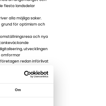
e flesta landsdelar
er alla möjliga saker.
n grund för optimism och
omställningsresa och nya
ch tankeväckande
italisering, utvecklingen
ch omformar
öretagen redan införlivat
branschen. Man får ofta
att det inte alls stämmer,
Om