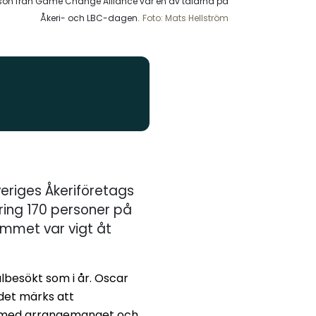
sson från Game Change Alliance var en av talarna på
Åkeri- och LBC-dagen.
Foto: Mats Hellström
eriges Åkeriföretags
ing 170 personer på
ammet var vigt åt
lbesökt som i år. Oscar
 det märks att
öjd med arrangemanget och