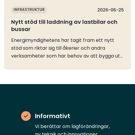
INFRASTRUKTUR
2026-06-25
Nytt stöd till laddning av lastbilar och
bussar
Energimyndighetens har tagit fram ett nytt
stöd som riktar sig till åkerier och andra
verksamheter som har behov av att bygga ut
snabbladdning eller nattladdning för tunga
fordon.Högsta stödbelopp är 20 miljoner
kronor per projekt och högsta stödnivå är 45
procent av kostnaderna med möjlighet till
ytterligare 5 procent i stöd om vissaresiliens-
och hållbarhetskriterier uppfylls. Stödet kan gå
till både icke-publik laddning av fordon i den
Informativt
egna verksamheten och så kallad semipublik
laddning. Dessutom kan laddstationer för
Vi berättar om lagförändringar,
kommersiell busstrafik få stöd.Det nya stödet
ny teknik och innovationer