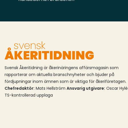
eftermarknad före, under och efter ett
köp.Flakabs anläggning ligger i Älvängen, intill
E45 norr och Göteborg.
Svensk Åkeritidning är åkerinäringens affärsmagasin som
rapporterar om aktuella branschnyheter och bjuder på
fördjupningar inom ämnen som är viktiga för åkeriföretagen.
Chefredaktör:
Mats Hellström
Ansvarig utgivare:
Oscar Hyl
TS-kontrollerad upplaga