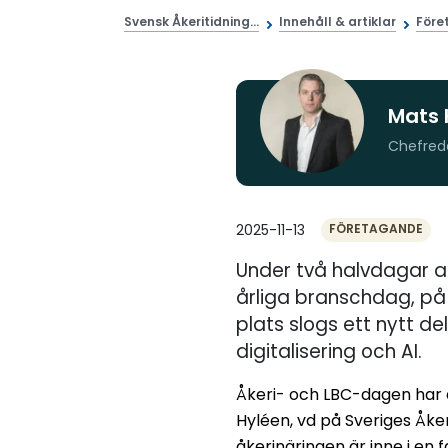
Svensk Åkeritidning...
Innehåll & artiklar
Före
Mats 
Chefred
2025-11-13
FÖRETAGANDE
Under två halvdagar a
årliga branschdag, på
plats slogs ett nytt 
digitalisering och AI.
Åkeri- och LBC-dagen har a
Hyléen, vd på Sveriges Åke
åkerinäringen är inne i en