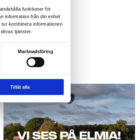
andahålla funktioner för
n information från din enhet
 tur kombinera informationen
åverkar branschen.
deras tjänster.
Marknadsföring
Scania
Tillåt alla