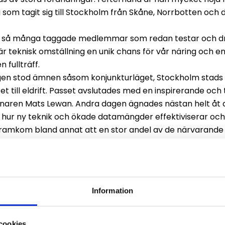
som tagit sig till Stockholm från Skåne, Norrbotten och d
se så många taggade medlemmar som redan testar och driv
är teknisk omställning en unik chans för vår näring och e
 fullträff.
en stod ämnen såsom konjunkturläget, Stockholm stads 
tet till eldrift. Passet avslutades med en inspirerande o
naren Mats Lewan. Andra dagen ägnades nästan helt åt dig
s och hur ny teknik och ökade datamängder effektiviserar o
ramkom bland annat att en stor andel av de närvarande f
t och att andra precis har börjat utforska möjligheterna.
hur stark den organiska innovationskraften är i den här 
nservativ och ovillig att förändra sig. Men jag vill påstå 
Information
cookies