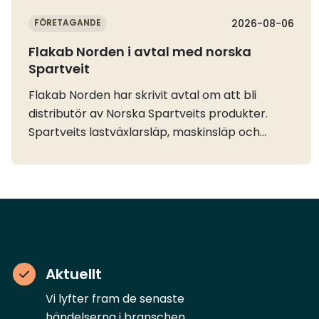
FÖRETAGANDE
2026-08-06
Flakab Norden i avtal med norska
Spartveit
Flakab Norden har skrivit avtal om att bli
distributör av Norska Spartveits produkter.
Spartveits lastväxlarsläp, maskinsläp och
dumpersläp kommer nu att finnas till
försäljning på Flakabs anläggning vid E45 norr
om Göteborg.Distributionsavtalet mellan
Flakab Norden AB och Norska Spartveit AS att
Flakab får exklusiv rätt att sälja Spartveits
produkter på den svenska marknaden.
Spartveit beskriver sitt utbud av lastväxlarflak
Aktuellt
och containrar som det mest kompletta i
Sverige och att kunderna via Flakab nu också
Vi lyfter fram de senaste
kommer att få hjälp med reservdelar och
händelserna i branschen