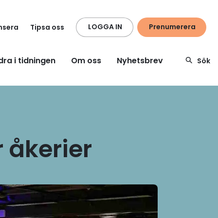
LOGGA IN
Prenumerera
nsera
Tipsa oss
dra i tidningen
Om oss
Nyhetsbrev
Sök
 åkerier