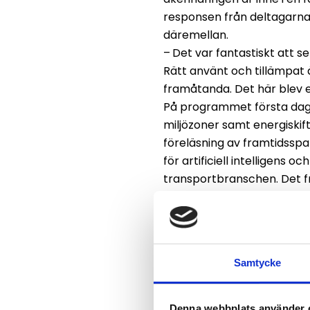
responsen från deltagarna 
däremellan.
–
Det var fantastiskt att 
Rätt använt och tillämpat 
framåtanda. Det här blev en
På programmet första dag
miljözoner samt energiskif
föreläsning av framtidsspa
för artificiell intelligen
transportbranschen. Det f
AI i delar av sin verksamhe
–
Det är spännande att se 
höra att åkerinäringen är ko
säger Oscar Hyléen.
Samtycke
Denna webbplats använder 