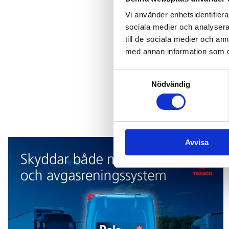
Tipsa re
Vi använder enhetsidentifierar
sociala medier och analysera 
till de sociala medier och a
Tipsa oss om händels
med annan information som du 
Mejla oss
Samtyckesval
Nödvändig
Texaco
Avvisa