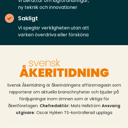
Vi berättar om lagförändringar,
tunga transporter, som regeringen beslutade om i
ny teknik och innovationer
juni. Som en del av den nya förordningen kommer
Sakligt
stödet regionala elektrifieringspiloter byta namn till
laddinfrastrukturstödet (LAST).Läs mer om stödet
Vi speglar verkligheten utan att
här.
varken överdriva eller försköna
Svensk Åkeritidning är åkerinäringens affärsmagasin som
rapporterar om aktuella branschnyheter och bjuder på
fördjupningar inom ämnen som är viktiga för
åkeriföretagen.
Chefredaktör:
Mats Hellström
Ansvarig
utgivare:
Oscar Hyléen TS-kontrollerad upplaga