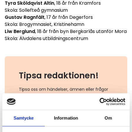
Tyra Sköldqvist Altin
, 18 år från Kramfors
Skola: Sollefteå gymnasium
Gustav Ragnfält
, 17 år från Degerfors
Skola: Brogymnasiet, Kristinehamn
Liw Berglund
, 18 år från byn Bergkarlås utanför Mora
Skola: Älvdalens utbildningscentrum
Tipsa redaktionen!
Tipsa oss om händelser, ämnen eller frågor
som är viktiga för dig och som påverkar
branschen.
Samtycke
Information
Om
Mejla oss