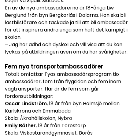
säger vd Sigalit Slutbäck.
En av de nya ambassadörerna är 18-åriga Liw
Berglund från byn Bergkarlås i Dalarna. Hon ska bli
lastbilsförare och tackade ja till att bli ambassadör
för att inspirera andra unga som haft det kämpigt i
skolan.
– Jag har adhd och dyslexi och vill visa att du kan
lyckas på utbildningen även om du har svårigheter.
Fem nya transportambassadörer
Totalt omfattar Tyas ambassadörsprogram tio
ambassadörer, fem från flygsidan och fem inom
vägtransporter. Här är de fem som går
fordonsutbildningar:
Oscar Lindström
, 18 år från byn Holmsjö mellan
Karlskrona och Emmaboda
Skola: Åkrahällskolan, Nybro
Emily Bäther
, 18 år från Torestorp
Skola: Viskastarandgymnasiet, Borås