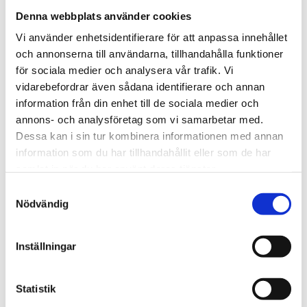
Denna webbplats använder cookies
Vi använder enhetsidentifierare för att anpassa innehållet
och annonserna till användarna, tillhandahålla funktioner
Läs även
för sociala medier och analysera vår trafik. Vi
vidarebefordrar även sådana identifierare och annan
information från din enhet till de sociala medier och
Läs mer
annons- och analysföretag som vi samarbetar med.
Dessa kan i sin tur kombinera informationen med annan
information som du har tillhandahållit eller som de har
samlat in när du har använt deras tjänster.
Samtyckesval
Nödvändig
Inställningar
KOMPETENSFÖRSÖRJNING
2026-08-07
Statistik
Yrkesförarutbildningen moderniseras