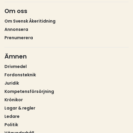
allra första Nordic Trophy redan 1980 säger något
Om oss
om hur mycket före sin tid han var. Att han
fortsatte vara aktiv långt upp i 80‑årsåldern – och till
Om Svensk Åkeritidning
och med arbetade med sin första eldrivna lastbil in i
Annonsera
det sista – säger allt om hans driv. Svempa slutade
Prenumerera
aldrig vara nyfiken. Det fanns alltid något att justera,
förbättra, designa eller begrunda.Men legender
byggs inte enbart av priser, pokaler och ikoniska
Ämnen
fordon. De byggs minst lika mycket av möten. Av
Drivmedel
minnen. Av berättelser som lever vidare runt
Fordonsteknik
kaffebord, i verkstäder och längs vägarna. Från
chaufför till chaufför. Från mun till mun. Numera
Juridik
också via sociala medier.Ett sådant minne bär jag
Kompetensförsörjning
själv med mig.
Krönikor
Lagar & regler
Ledare
Politik