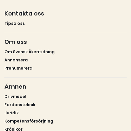
storkunder, dit elbilsåkerierna med laddstationer
hör.Elnätsföretagen har tecknat effektavtal med
Kontakta oss
sina stora elkunder sedan åtminstone ett
decennium tillbaka. Det här gäller åtminstone de tre
Tipsa oss
största elnätsföretagen – Vattenfall Eldistribution,
Eon Energidistribution och Ellevio. Tillsammans har
Om oss
de drygt halva marknaden, eller nästan tre miljoner
kunder.En mer detaljerad bild av hur det ser ut i
Om Svensk Åkeritidning
landet på elavtalssidan är svår att ge. Totalt finns
Annonsera
nämligen cirka 150 elnätsföretag som vart och ett
Prenumerera
har monopol i sitt område. Alla företag bestämmer
självständigt över sina avtalsmodeller.
Branschorganisationen Energiföretagen, som har
Ämnen
elnätsbolagen som medlemmar, säger att de inte
Drivmedel
har uppgifter om vilka som hunnit införa
Fordonsteknik
effektavtal.Motivet för att införa effektavgifter är
Juridik
att elnätsföretagen måste anpassa sina nät efter
kundernas effektuttag. Om elkunden bara någon
Kompetensförsörjning
enstaka gång behöver ta ut höga effekter, så
Krönikor