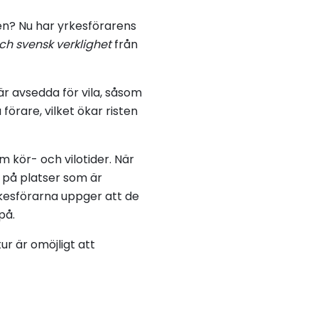
gen? Nu har yrkesförarens
ch svensk verklighet
från
är avsedda för vila, såsom
förare, vilket ökar risten
m kör- och vilotider. När
a på platser som är
rkesförarna uppger att de
på.
tur är omöjligt att