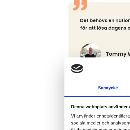
Det behövs en natio
för att lösa dagens 
Tommy W
Samtycke
Det är dessutom förarna sj
situationen som ett tydlig
Denna webbplats använder 
förarna.
Vi använder enhetsidentifierar
Många förare upplever ocks
sociala medier och analysera 
stölder och skadegörelse, 
till de sociala medier och a