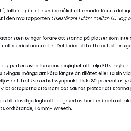
 få, fullbelagda eller undermåligt utformade. Känns det i
st i den nya rapporten
Yrkesförare i kläm mellan EU-lag o
latsbristen tvingar förare att stanna på platser som inte 
 eller industriområden. Det leder till trötta och stressiga 
 rapporten även förarnas möjlighet att följa EU:s regler o
 tvingas många att köra längre än tillåtet eller ta sin vil
ljö- och trafiksäkerhetssynpunkt. Hela 80 procent av y
 vilotidsreglerna eftersom det saknas platser att stanna 
s till ofrivilliga lagbrott på grund av bristande infrastruk
rts ordförande, Tommy Wreeth.