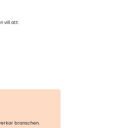
vill att:
åverkar branschen.