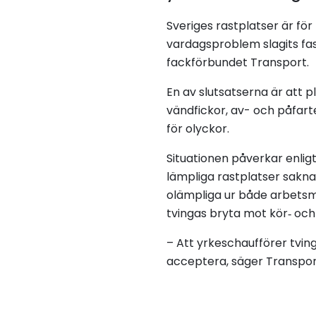
Sveriges rastplatser är för
vardagsproblem slagits fa
fackförbundet Transport.
En av slutsatserna är att p
vändfickor, av- och påfarter
för olyckor.
Situationen påverkar enligt
lämpliga rastplatser saknas
olämpliga ur både arbetsmi
tvingas bryta mot kör‑ och
– Att yrkeschaufförer tvinga
acceptera, säger Transpo