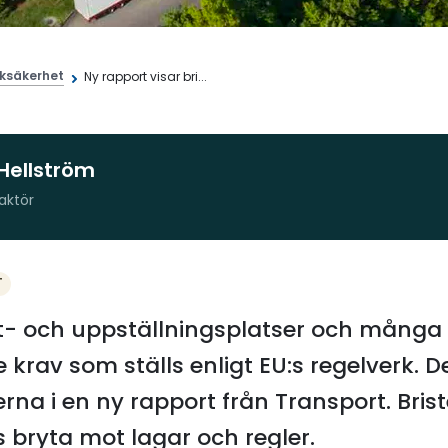
iksäkerhet
Ny rapport visar bri...
Hellström
aktör
T
ast- och uppställningsplatser och många
de krav som ställs enligt EU:s regelverk. 
erna i en ny rapport från Transport. Bris
s bryta mot lagar och regler.