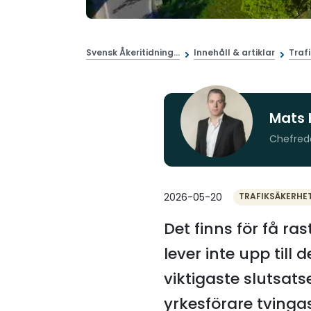
Svensk Åkeritidning...
Innehåll & artiklar
Traf
Mats 
Chefred
2026-05-20
TRAFIKSÄKERHE
Det finns för få r
lever inte upp till 
viktigaste slutsats
yrkesförare tvinga