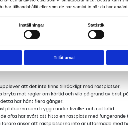
 också att dagens rastplatser ofta inte är utformade med 
har tillhandahållit eller som de har samlat in när du har använt 
 rastplatser inom EU. Rapporten konstaterar att Sverige 
Inställningar
Statistik
kra och välutrustade rastplatser ska uppfyllas, särskilt 
.
ättning för att yrkesförare ska kunna utföra arbetet tryg
Tillåt urval
a toaletter på ett kontor? Det behövs en nationell strate
samt ansvar för att lösa dagens oacceptabla situation,
lever att det inte finns tillräckligt med rastplatser.
bryta mot regler om körtid och vila på grund av brist på
etta har hänt flera gånger.
tplatserna som trygga under kvälls- och nattetid.
 ofta har svårt att hitta en rastplats med fungerande t
förare anser att rastplatserna inte är utformade med hän