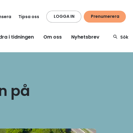
LOGGA IN
Prenumerera
nsera
Tipsa oss
dra i tidningen
Om oss
Nyhetsbrev
Sök
en på