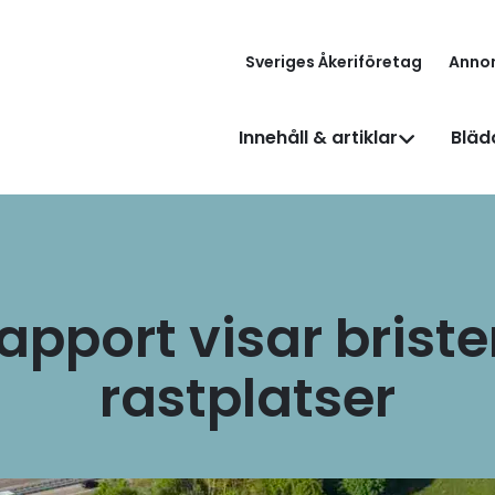
Sveriges Åkeriföretag
Anno
Innehåll & artiklar
Bläd
apport visar brist
rastplatser