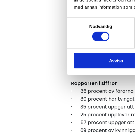
belysning. Rapporten visar
med annan information som du 
behov.
Samtyckesval
Samtidigt skärps kraven på
Nödvändig
för hur framtida krav på sä
säkerhets- och servicenivå
– Rastplatser är en föruts
Avvisa
dålig belysning och trasig
privata aktörer tar gemen
Rapporten i siffror
· 86 procent av förarna upp
· 80 procent har tvingats 
· 35 procent uppger att d
· 25 procent upplever ras
· 57 procent uppger att de
· 69 procent av kvinnliga 