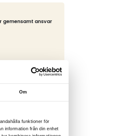
tar gemensamt ansvar
Om
pporten beskriver
ch sedan bestraffar
andahålla funktioner för
t. Det finns en oro för
n information från din enhet
toaletter och tillräcklig
 tur kombinera informationen