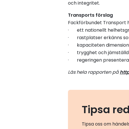
och integritet.
Transports förslag
Fackförbundet Transport har
· ett nationellt helhetsg
· rastplatser erkänns som 
· kapaciteten dimensionera
· trygghet och jämställdh
· regeringen presenterar en
Läs hela rapporten på
htt
Tipsa re
Tipsa oss om händels