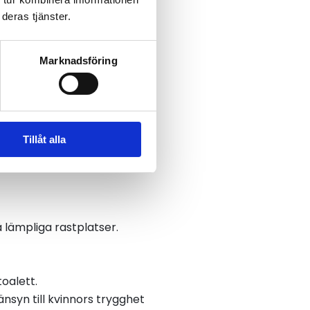
hänsyn till kvinnors
deras tjänster.
saknar en tydlig strategi
Marknadsföring
för anläggningar med hög
gt och säkert. Accepteras
Tillåt alla
gi där stat, kommuner och
 säger Tommy Wreeth.
 lämpliga rastplatser.
oalett.
syn till kvinnors trygghet