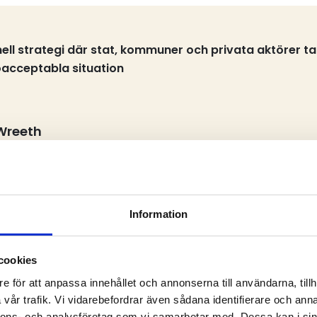
nell strategi där stat, kommuner och privata aktörer 
oacceptabla situation
reeth
Information
älva som riskerar rättsliga påföljder av regelbrotten. Ra
t systemfel eftersom samhället först skapar problemet o
cookies
e för att anpassa innehållet och annonserna till användarna, tillh
å rastplatserna som otrygga, särskilt under kväll och nat
vår trafik. Vi vidarebefordrar även sådana identifierare och anna
och ofta saknas grundläggande funktioner som fungerande 
nnons- och analysföretag som vi samarbetar med. Dessa kan i sin