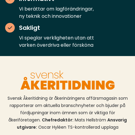
sommaren.
mötesplattformar, medan distansundervisning
Vi berättar om lagförändringar,
avser icke lärarledd utbildning, så kallat e-lärande.
ny teknik och innovationer
Samtidigt blir det möjligt att använda avancerade
simulatorer som ersättning för vissa delar av
Sakligt
körträningen i grundutbildningen.Ändringarna träder
Vi speglar verkligheten utan att
i kraft den 1 september 2026. Utbildningsanordnare
varken överdriva eller försköna
som har tillstånd att bedriva utbildning i
yrkesförarkompetens kan behöva uppdatera sina
befintliga planer och anmäla dessa till
Transportstyrelsen (kostnadsfritt).
Utbildningsanordnare som vill förändra sin utbildning
till att omfatta fjärrundervisning,
distansundervisning (så kallad e-lärande) eller
använda avancerad simulator behöver ansöka om
Svensk Åkeritidning är åkerinäringens affärsmagasin som
ändring av befintligt tillstånd (avgiftsbelagd
rapporterar om aktuella branschnyheter och bjuder på
ansökan).
fördjupningar inom ämnen som är viktiga för
åkeriföretagen.
Chefredaktör:
Mats Hellström
Ansvarig
utgivare:
Oscar Hyléen TS-kontrollerad upplaga