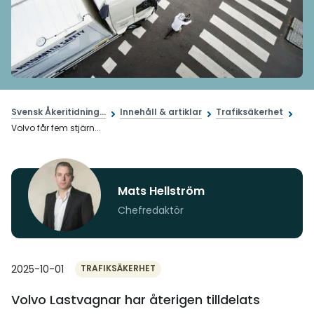
Svensk Åkeritidning...
Innehåll & artiklar
Trafiksäkerhet
Volvo får fem stjärn...
Mats Hellström
Chefredaktör
2025-10-01
TRAFIKSÄKERHET
Volvo Lastvagnar har återigen tilldelats