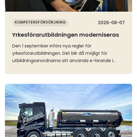
KOMPETENSFÖRSÖRJNING
2026-08-07
Yrkesförarutbildningen moderniseras
Den 1 september införs nya regler för
yrkesförarutbildningen. Det blir då möjligt för
utbildningsanordnarna att använda e-lärande i
undervisningen och avancerade simulatorer i
körträningen.Regeringen beslutade i januari att
ändra förordningen om yrkesförarkompetens i syfte
Läs mer
att modernisera utbildningen för yrkesförare.
Reformen innebär bland annat att nya former för
undervisning införs och att delar av körträningen
kan ersättas med övningar med en avancerad
simulator.Två nya begrepp introduceras i
regelverket. Fjärrundervisning definieras som
lärarledd undervisning som genomförs via digitala