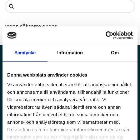
Ingen sökterm anges.
Samtycke
Information
Om
Aktuellt
Vi lyfter fram de senaste
Denna webbplats använder cookies
händelserna i branschen
Vi använder enhetsidentifierare för att anpassa innehållet
Informativt
och annonserna till användarna, tillhandahålla funktioner
för sociala medier och analysera vår trafik. Vi
Vi berättar om lagförändringar,
vidarebefordrar även sådana identifierare och annan
ny teknik och innovationer
information från din enhet till de sociala medier och
Sakligt
annons- och analysföretag som vi samarbetar med.
Dessa kan i sin tur kombinera informationen med annan
Vi speglar verkligheten utan att
information som du har tillhandahållit eller som de har