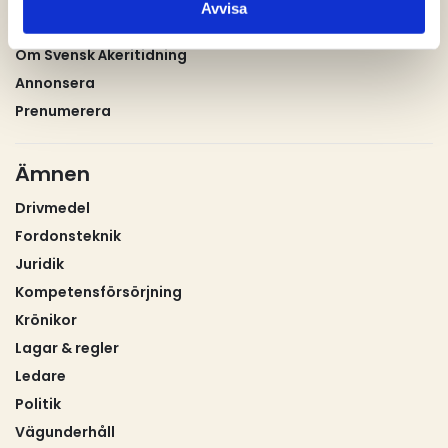
Avvisa
Om oss
Om Svensk Åkeritidning
Annonsera
Prenumerera
Ämnen
Drivmedel
Fordonsteknik
Juridik
Kompetensförsörjning
Krönikor
Lagar & regler
Ledare
Politik
Vägunderhåll