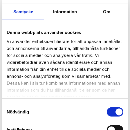
Tipsa oss om händelser, ämnen eller frågor
Samtycke
Information
Om
som är viktiga för dig och som påverkar
branschen.
Denna webbplats använder cookies
Mejla oss
Vi använder enhetsidentifierare för att anpassa innehållet
och annonserna till användarna, tillhandahålla funktioner
för sociala medier och analysera vår trafik. Vi
vidarebefordrar även sådana identifierare och annan
information från din enhet till de sociala medier och
Läs även
annons- och analysföretag som vi samarbetar med.
Dessa kan i sin tur kombinera informationen med annan
information som du har tillhandahållit eller som de har
samlat in när du har använt deras tjänster.
Läs mer
Samtyckesval
Nödvändig
Inställningar