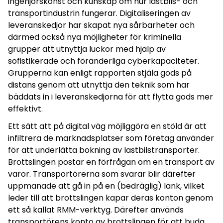
ingenjörskonst och kunskap om hur lastbils- och
transportindustrin fungerar. Digitaliseringen av
leveranskedjor har skapat nya sårbarheter och
därmed också nya möjligheter för kriminella
grupper att utnyttja luckor med hjälp av
sofistikerade och föränderliga cyberkapaciteter.
Grupperna kan enligt rapporten stjäla gods på
distans genom att utnyttja den teknik som har
bäddats in i leveranskedjorna för att flytta gods mer
effektivt.
Ett sätt att på digital väg möjliggöra en stöld är att
infiltrera de marknadsplatser som företag använder
för att underlätta bokning av lastbilstransporter.
Brottslingen postar en förfrågan om en transport av
varor. Transportörerna som svarar blir därefter
uppmanade att gå in på en (bedräglig) länk, vilket
leder till att brottslingen kapar deras konton genom
ett så kallat RMM-verktyg. Därefter används
transportörens konto av brottslingen för att buda