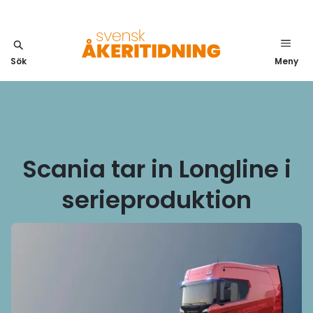
Sök
Meny
Scania tar in Longline i
serieproduktion