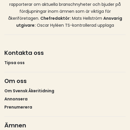
minnen. Av berättelser som lever vidare runt
rapporterar om aktuella branschnyheter och bjuder på
kaffebord, i verkstäder och längs vägarna. Från
fördjupningar inom ämnen som är viktiga för
chaufför till chaufför. Från mun till mun. Numera
åkeriföretagen.
Chefredaktör:
Mats Hellström
Ansvarig
också via sociala medier.Ett sådant minne bär jag
utgivare:
Oscar Hyléen TS-kontrollerad upplaga
själv med mig.
Kontakta oss
Tipsa oss
Om oss
Om Svensk Åkeritidning
Annonsera
Prenumerera
Ämnen