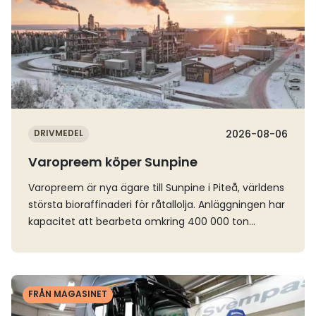
DRIVMEDEL
2026-08-06
Varopreem köper Sunpine
Varopreem är nya ägare till Sunpine i Piteå, världens
största bioraffinaderi för råtallolja. Anläggningen har
kapacitet att bearbeta omkring 400 000 ton
råtallolja per år, som främst blir till HVO och
flygbänslet SAF.Råtallolja är en förnybar biprodukt
från massa- och pappersindustrin och Sunpine har
Läs mer
tagit fram en egen teknik som ger en produkt som
FRÅN MAGASINET
enligt bolaget minskar utsläppen av växthusgaser