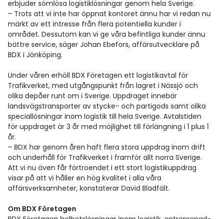
erbjuder sömlösa logistiklösningar genom hela Sverige.
– Trots att vi inte har öppnat kontoret ännu har vi redan nu
märkt av ett intresse från flera potentiella kunder i
området. Dessutom kan vi ge våra befintliga kunder ännu
bättre service, säger Johan Ebefors, affärsutvecklare på
BDX i Jönköping.
Under våren erhöll BDX Företagen ett logistikavtal för
Trafikverket, med utgångspunkt från lagret i Nässjö och
olika depåer runt om i Sverige. Uppdraget innebär
landsvägstransporter av stycke- och partigods samt olika
speciallösningar inom logistik till hela Sverige. Avtalstiden
för uppdraget är 3 år med möjlighet till förlängning i 1 plus 1
år.
– BDX har genom åren haft flera stora uppdrag inom drift
och underhåll för Trafikverket i framför allt norra Sverige.
Att vi nu även får förtroendet i ett stort logistikuppdrag
visar på att vi håller en hög kvalitet i alla våra
affärsverksamheter, konstaterar David Bladfält.
Om BDX Företagen