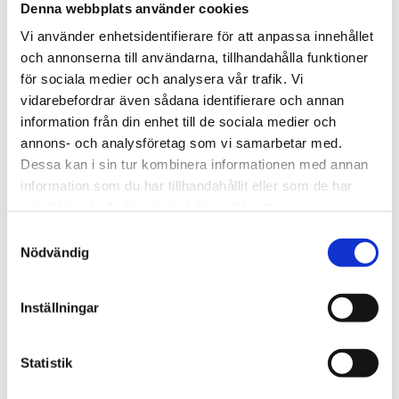
Denna webbplats använder cookies
Läs även
Vi använder enhetsidentifierare för att anpassa innehållet
och annonserna till användarna, tillhandahålla funktioner
för sociala medier och analysera vår trafik. Vi
vidarebefordrar även sådana identifierare och annan
Läs mer
information från din enhet till de sociala medier och
annons- och analysföretag som vi samarbetar med.
Dessa kan i sin tur kombinera informationen med annan
information som du har tillhandahållit eller som de har
samlat in när du har använt deras tjänster.
Samtyckesval
Nödvändig
Inställningar
FÖRETAGANDE
2026-08-07
Sunnemo Åkeri köper Skoogs Åkeri &
Statistik
Logistik