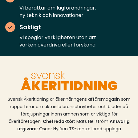
mötesplattformar, medan distansundervisning
Vi berättar om lagförändringar,
avser icke lärarledd utbildning, så kallat e-lärande.
ny teknik och innovationer
Samtidigt blir det möjligt att använda avancerade
simulatorer som ersättning för vissa delar av
Sakligt
körträningen i grundutbildningen.Ändringarna träder
Vi speglar verkligheten utan att
i kraft den 1 september 2026. Utbildningsanordnare
varken överdriva eller försköna
som har tillstånd att bedriva utbildning i
yrkesförarkompetens kan behöva uppdatera sina
befintliga planer och anmäla dessa till
Transportstyrelsen (kostnadsfritt).
Utbildningsanordnare som vill förändra sin utbildning
till att omfatta fjärrundervisning,
distansundervisning (så kallad e-lärande) eller
använda avancerad simulator behöver ansöka om
Svensk Åkeritidning är åkerinäringens affärsmagasin som
ändring av befintligt tillstånd (avgiftsbelagd
rapporterar om aktuella branschnyheter och bjuder på
ansökan).
fördjupningar inom ämnen som är viktiga för
åkeriföretagen.
Chefredaktör:
Mats Hellström
Ansvarig
utgivare:
Oscar Hyléen TS-kontrollerad upplaga