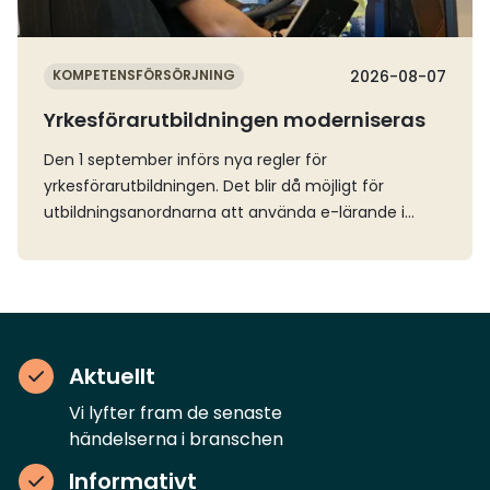
anläggning ligger i Älvängen, intill E45 norr och
Göteborg.
KOMPETENSFÖRSÖRJNING
2026-08-07
Yrkesförarutbildningen moderniseras
Den 1 september införs nya regler för
yrkesförarutbildningen. Det blir då möjligt för
utbildningsanordnarna att använda e-lärande i
undervisningen och avancerade simulatorer i
körträningen.Regeringen beslutade i januari att
ändra förordningen om yrkesförarkompetens i syfte
att modernisera utbildningen för yrkesförare.
Reformen innebär bland annat att nya former för
undervisning införs och att delar av körträningen
Aktuellt
kan ersättas med övningar med en avancerad
Vi lyfter fram de senaste
simulator.Två nya begrepp introduceras i
händelserna i branschen
regelverket. Fjärrundervisning definieras som
lärarledd undervisning som genomförs via digitala
Informativt