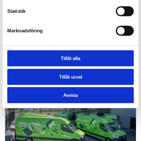
Statistik
Marknadsföring
Tillåt alla
Läs även
Tillåt urval
Läs mer
Avvisa