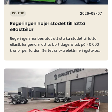
POLITIK
2026-08-07
Regeringen höjer stödet till lätta
ellastbilar
Regeringen har beslutat att stärka stödet till lätta
ellastbilar genom att ta bort dagens tak på 40 000
kronor per fordon. Syftet är öka elektrifieringstakten
inom transportsektorn och förbättra
konkurrenskraften för eldrivna lätta lastbilar.I och
med ändringen så finns det inte längre något fast
Läs mer
takbelopp. Stöd kan i stället ges med upp till 30
procent av den stödberättigade kostnaden, vilket är
i linje med EU:s statsstödsregler.”Stödberättigad
kostnad” definieras som den merkostnad som
uppstår när ett företag väljer en eldriven lätt lastbil i
stället för ett jämförbart fossildrivet fordon. För
större och dyrare fordon innebär förändringen