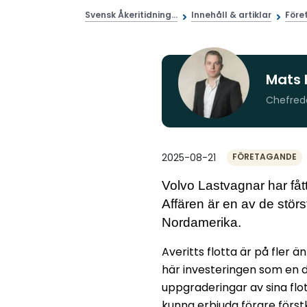
Svensk Åkeritidning...
Innehåll & artiklar
Före
Mats 
Chefred
2025-08-21
FÖRETAGANDE
Volvo Lastvagnar
har få
Affären är en av de störs
Nordamerika.
Averitts flotta är på fler 
här investeringen som en d
uppgraderingar av sina flo
kunna erbjuda förare först