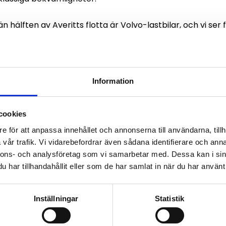
än hälften av Averitts flotta är Volvo-lastbilar, och vi se
 designade för att erbjuda en helt ny nivå vad gäller komf
rhoeve, vd för Volvo Lastvagnar Nordamerika.
rivlineförbättringar uppges nya Volvo VNL för fjärrtrans
Information
g jämfört med den tidigare modellen. Totalt räknar Volv
ftar till att öka produktivitet, säkerhet, lönsamhet och h
 ändrats för att göra livet på vägen enklare och bättre.
cookies
e för att anpassa innehållet och annonserna till användarna, tillh
Volvo VNL utmärkelsen Red Dot Award för produktdesign i k
vår trafik. Vi vidarebefordrar även sådana identifierare och anna
nnons- och analysföretag som vi samarbetar med. Dessa kan i sin
har tillhandahållit eller som de har samlat in när du har använt 
Inställningar
Statistik
daktionen!