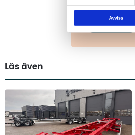
Tipsa oss om händels
Avvisa
Mejla oss
Läs även
Läs mer