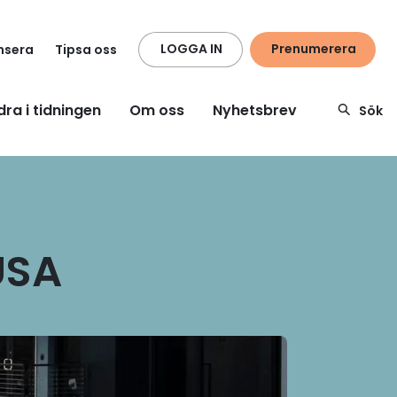
LOGGA IN
Prenumerera
nsera
Tipsa oss
dra i tidningen
Om oss
Nyhetsbrev
Sök
USA