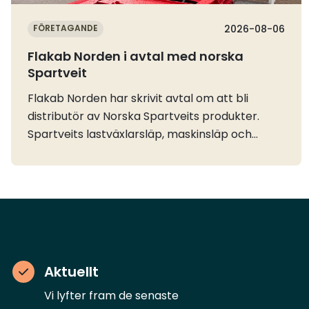
FÖRETAGANDE
2026-08-06
Flakab Norden i avtal med norska
Spartveit
Flakab Norden har skrivit avtal om att bli
distributör av Norska Spartveits produkter.
Spartveits lastväxlarsläp, maskinsläp och
dumpersläp kommer nu att finnas till
försäljning på Flakabs anläggning vid E45 norr
om Göteborg.Distributionsavtalet mellan
Flakab Norden AB och Norska Spartveit AS att
Flakab får exklusiv rätt att sälja Spartveits
produkter på den svenska marknaden.
Spartveit beskriver sitt utbud av lastväxlarflak
Aktuellt
och containrar som det mest kompletta i
Sverige och att kunderna via Flakab nu också
Vi lyfter fram de senaste