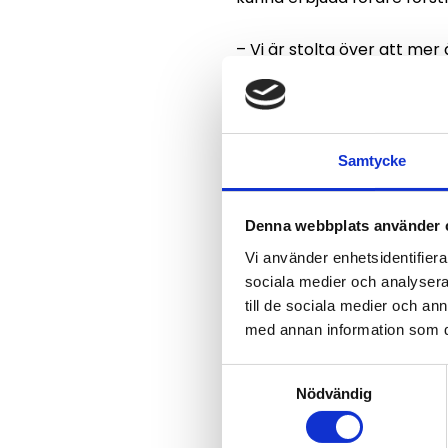
– Vi är stolta över att mer 
förare med lastbilar som är
säkerhet, säger Peter Voo
Genom ny aerodynamik och d
Samtycke
procent lägre bränsleåtgån
hundra förbättringar som sy
samtidigt som designen har
Denna webbplats använder 
Vi använder enhetsidentifierar
Tidigare i år tilldelades 
sociala medier och analysera 
fordon.
till de sociala medier och a
med annan information som du 
Samtyckesval
Nödvändig
Tipsa re