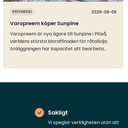
DRIVMEDEL
2026-08-06
Varopreem köper Sunpine
Varopreem är nya ägare till Sunpine i Piteå,
världens största bioraffinaderi för råtallolja.
Anläggningen har kapacitet att bearbeta
omkring 400 000 ton råtallolja per år, som
främst blir till HVO och flygbänslet
SAF.Råtallolja är en förnybar biprodukt från
massa- och pappersindustrin och Sunpine har
tagit fram en egen teknik som ger en produkt
som enligt bolaget minskar utsläppen av
växthusgaser med 99,7 procent jämfört med
motsvarande fossila bränslen. Råvaran
Sakligt
konkurrera inte heller med
Vi speglar verkligheten utan att
livsmedelsproduktion och