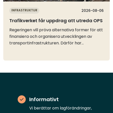
INFRASTRUKTUR
2026-08-06
Trafikverket får uppdrag att utreda OPS
Regeringen vill pröva alternativa former för att
finansiera och organisera utvecklingen av
transportinfrastrukturen. Därför har
Trafikverket fått i uppdrag att förbereda för
genomförande av statlig
transportinfrastruktur genom offentlig-privat
samverkan (OPS).I april fastställde regeringen
den nationella planen för
transportinfrastrukturen för perioden 2026–
2037. Där konstaterar man att det fortsatt är
angeläget att kunna pröva alternativa former
Informativt
för att finansiera och organisera utvecklingen
Vi berättar om lagförändringar,
av transportinfrastrukturen.Regeringen ger nu