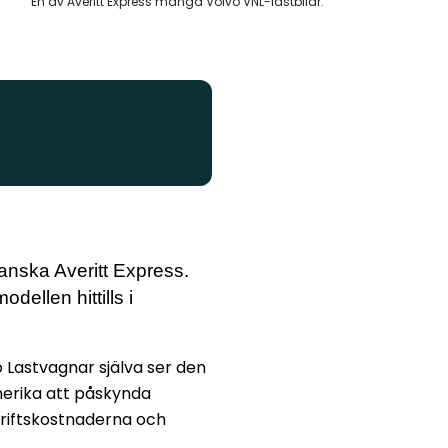
En av Averitt Express många Volvo VNL-lastbilar.
kanska Averitt Express.
ellen hittills i
vo Lastvagnar själva ser den
merika att påskynda
driftskostnaderna och