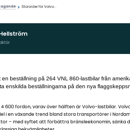
tagande
Stororder för Volvo...
Hellström
aktör
tt en beställning på 264 VNL 860-lastbilar från ameri
ta enskilda beställningarna på den nya flaggskeppsmod
än 4 600 fordon, varav över hälften är Volvo-lastbilar. Vol
el i en växande trend bland stora transportörer i Norda
ttor – med syftet att förbättra bränsleekonomin, sänka 
klassiga bekvämligheter.