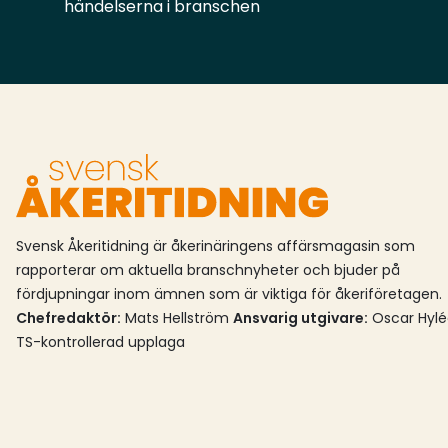
kommer att få hjälp med reservdelar och
händelserna i branschen
eftermarknad före, under och efter ett
köp.Flakabs anläggning ligger i Älvängen, intill
E45 norr och Göteborg.
Svensk Åkeritidning är åkerinäringens affärsmagasin som
rapporterar om aktuella branschnyheter och bjuder på
fördjupningar inom ämnen som är viktiga för åkeriföretagen.
Chefredaktör:
Mats Hellström
Ansvarig utgivare:
Oscar Hyl
TS-kontrollerad upplaga