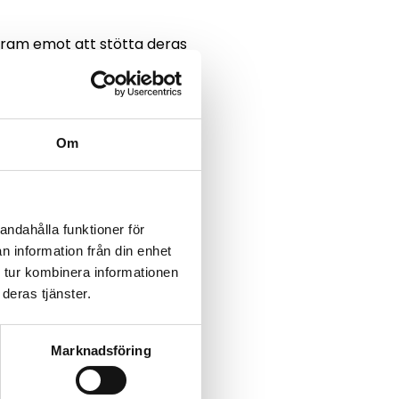
r fram emot att stötta deras
ort, effektivitet och
porter ge upp till 10
Om
o med att man gjort flera
ållbarhet för åkerierna,
andahålla funktioner för
ategorin kommersiella
n information från din enhet
 tur kombinera informationen
deras tjänster.
Marknadsföring