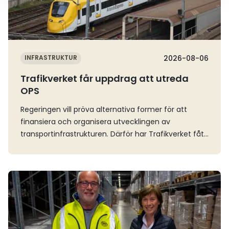
INFRASTRUKTUR
2026-08-06
Trafikverket får uppdrag att utreda
OPS
Regeringen vill pröva alternativa former för att
finansiera och organisera utvecklingen av
transportinfrastrukturen. Därför har Trafikverket fått
i uppdrag att förbereda för genomförande av statlig
transportinfrastruktur genom offentlig-privat
samverkan (OPS).I april fastställde regeringen den
Läs mer
nationella planen för transportinfrastrukturen för
perioden 2026–2037. Där konstaterar man att det
fortsatt är angeläget att kunna pröva alternativa
former för att finansiera och organisera