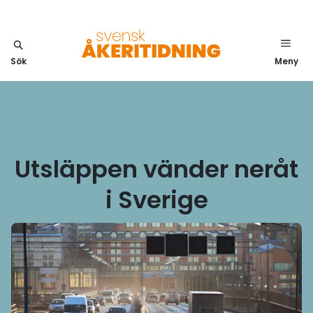
Sök
Meny
Utsläppen vänder neråt
i Sverige