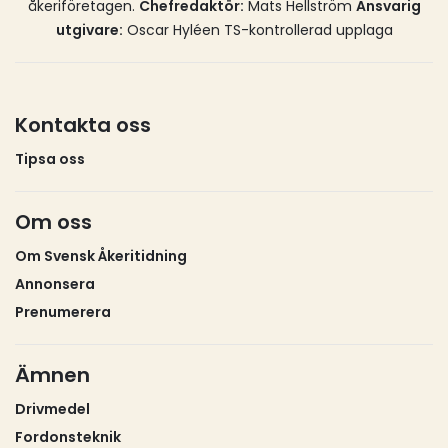
tillsammans med Bellman Group, säger Christian
åkeriföretagen.
Chefredaktör:
Mats Hellström
Ansvarig
Ekman, delägare Ekmans Hedesunda.
utgivare:
Oscar Hyléen TS-kontrollerad upplaga
Kontakta oss
Tipsa oss
Om oss
Om Svensk Åkeritidning
Annonsera
Prenumerera
Ämnen
Drivmedel
Fordonsteknik