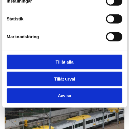
Inställningar
Statistik
Marknadsföring
Tillåt alla
Läs även
Tillåt urval
Avvisa
Läs mer