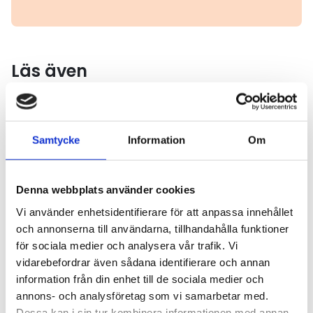
Läs även
Läs mer
Samtycke
Information
Om
Denna webbplats använder cookies
Vi använder enhetsidentifierare för att anpassa innehållet
och annonserna till användarna, tillhandahålla funktioner
för sociala medier och analysera vår trafik. Vi
vidarebefordrar även sådana identifierare och annan
information från din enhet till de sociala medier och
INFRASTRUKTUR
2026-06-25
annons- och analysföretag som vi samarbetar med.
Nytt stöd till laddning av lastbilar och
Dessa kan i sin tur kombinera informationen med annan