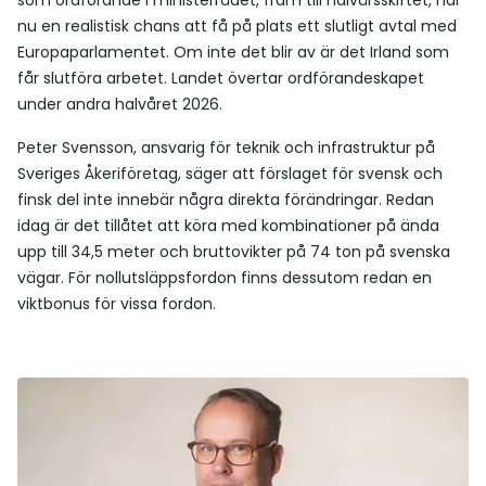
som ordförande i ministerrådet, fram till halvårsskiftet, har
nu en realistisk chans att få på plats ett slutligt avtal med
Europaparlamentet. Om inte det blir av är det Irland som
får slutföra arbetet. Landet övertar ordförandeskapet
under andra halvåret 2026.
Peter Svensson, ansvarig för teknik och infrastruktur på
Sveriges Åkeriföretag, säger att förslaget för svensk och
finsk del inte innebär några direkta förändringar. Redan
idag är det tillåtet att köra med kombinationer på ända
upp till 34,5 meter och bruttovikter på 74 ton på svenska
vägar. För nollutsläppsfordon finns dessutom redan en
viktbonus för vissa fordon.