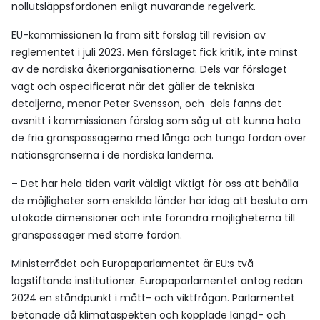
nollutsläppsfordonen enligt nuvarande regelverk.
EU-kommissionen la fram sitt förslag till revision av
reglementet i juli 2023. Men förslaget fick kritik, inte minst
av de nordiska åkeriorganisationerna. Dels var förslaget
vagt och ospecificerat när det gäller de tekniska
detaljerna, menar Peter Svensson, och dels fanns det
avsnitt i kommissionen förslag som såg ut att kunna hota
de fria gränspassagerna med långa och tunga fordon över
nationsgränserna i de nordiska länderna.
– Det har hela tiden varit väldigt viktigt för oss att behålla
de möjligheter som enskilda länder har idag att besluta om
utökade dimensioner och inte förändra möjligheterna till
gränspassager med större fordon.
Ministerrådet och Europaparlamentet är EU:s två
lagstiftande institutioner. Europaparlamentet antog redan
2024 en ståndpunkt i mått- och viktfrågan. Parlamentet
betonade då klimataspekten och kopplade längd- och