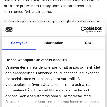
Norden. Torsten Laksafoss Holbek understryker dessutom
att allt är preliminära förslag som kan förändras i de
kommande förhandlingarna.
Förhandlingarna om den slutgiltiga lagtexten sker i den så
kallade trilogen där representanter från ministerrådet,
Europaparlamentet och EU-kommissionen deltar.
Är det något i det preliminära lagförslaget som du
Samtycke
Information
Om
saknar och som du gärna önskar skulle ha varit med i
lagförslaget?
Denna webbplats använder cookies
– Ja, tänk om det skulle bli tillåtet med bruttovikter på 50
Vi använder enhetsidentifierare för att anpassa innehållet
ton i all gränsöverskridande trafik inom EU. Varför skulle inte
och annonserna till användarna, tillhandahålla funktioner
det vara möjligt?
för sociala medier och analysera vår trafik. Vi
SÅ ÄNDRAS EU:S REGLER FÖR MÅTT OCH BUTTOVIKT PÅ
vidarebefordrar även sådana identifierare och annan
LASTBILAR
information från din enhet till de sociala medier och
1995
annons- och analysföretag som vi samarbetar med.
Sverige och Finland blir medlemmar i EU.
Dessa kan i sin tur kombinera informationen med annan