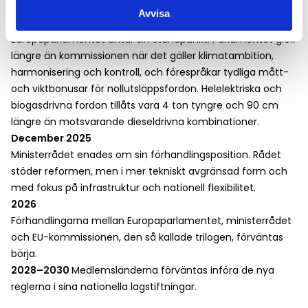
direktiv.
Avvisa
Våren 2024
Europaparlamentet antar sin ståndpunkt. Parlamentet gick
längre än kommissionen när det gäller klimatambition,
harmonisering och kontroll, och förespråkar tydliga mått-
och viktbonusar för nollutsläppsfordon. Helelektriska och
biogasdrivna fordon tillåts vara 4 ton tyngre och 90 cm
längre än motsvarande dieseldrivna kombinationer.
December 2025
Ministerrådet enades om sin förhandlingsposition. Rådet
stöder reformen, men i mer tekniskt avgränsad form och
med fokus på infrastruktur och nationell flexibilitet.
2026
Förhandlingarna mellan Europaparlamentet, ministerrådet
och EU-kommissionen, den så kallade trilogen, förväntas
börja.
2028–2030
Medlemsländerna förväntas införa de nya
reglerna i sina nationella lagstiftningar.