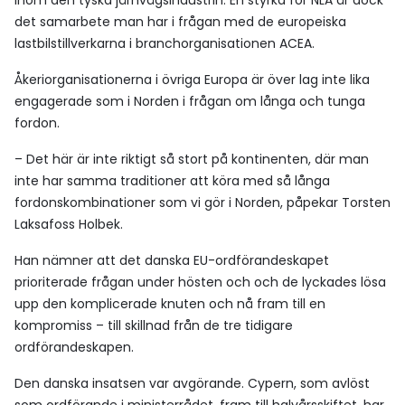
inom den tyska järnvägsindustrin. En styrka för NLA är dock
det samarbete man har i frågan med de europeiska
lastbilstillverkarna i branchorganisationen ACEA.
Åkeriorganisationerna i övriga Europa är över lag inte lika
engagerade som i Norden i frågan om långa och tunga
fordon.
– Det här är inte riktigt så stort på kontinenten, där man
inte har samma traditioner att köra med så långa
fordonskombinationer som vi gör i Norden, påpekar Torsten
Laksafoss Holbek.
Han nämner att det danska EU-ordförandeskapet
prioriterade frågan under hösten och och de lyckades lösa
upp den komplicerade knuten och nå fram till en
kompromiss – till skillnad från de tre tidigare
ordförandeskapen.
Den danska insatsen var avgörande. Cypern, som avlöst