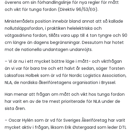
överens om sin förhandlingslinje för nya regler för mått
och vikt för tunga fordon (Direktiv 96/53/EG).
Ministerrådets position innebär bland annat att så kallade
nollutsläppsfordon, i praktiken helelektriska och
vätgasdrivna fordon, tillåts vara upp till 4 ton tyngre och 90
cm längre än dagens begränsningar. Dessutom har hotet
mot de nationella undantagen undanröjts.
– Vi är nu i ett mycket bättre läge i mått- och viktfrågan
än vi var för bara tre och ett halvt år sedan, säger Torsten
Laksafoss Holbek som är vd för Nordic Logistics Association,
NLA, de nordiska åkeriföretagens organisation i Bryssel.
Han menar att frågan om mått och vikt hos tunga fordon
har varit en av de tre mest prioriterade för NLA under de
sista åren.
– Oscar Hylén som är vd för Sveriges Åkeriföretag har varit
mycket aktiv i frågan, liksom Erik Østergaard som leder DTL