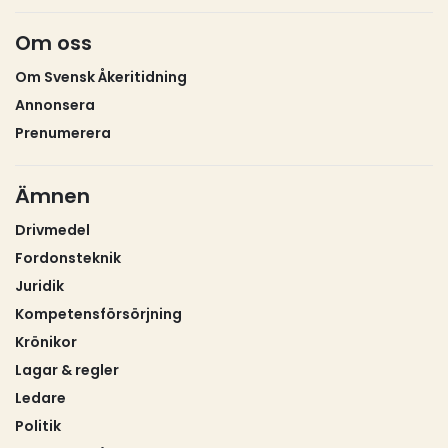
Lööf, vd på LBC Frakt i Värmland.XR Logistik, som idag
Om oss
ägs av Skrotfrag och Eggens Åkeri, ska alltså även
framöver drivas som ett eget bolag – men nu inom
Om Svensk Åkeritidning
LBC Frakt-koncernen. Bolagets lokala närvaro,
Annonsera
kundrelationer och samverkan med anslutna åkerier
Prenumerera
är centrala delar av affären.
Ämnen
Drivmedel
Fordonsteknik
Juridik
Kompetensförsörjning
Krönikor
Lagar & regler
Ledare
Politik