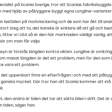
ialist på Scania Sverige, tror att Scanias fabriksbyggda 
 med hjälp av påbyggare byggt egna Longline-varianter
n lastbilen på motivlackering och de som har åkt till and
 stort steg att ta, det kanske är enklare då att gå och be
, tittar vi i USA så är den här marknaden väldigt vanlig, a
å här om man får välja.
syn är förstås längden kontra vikten. Longline är omkrin
om maxat längden är det ett problem, men för den som in
te vara ett problem.
det uppenbart finns en efterfrågan i och med att påbygg
r ganska mycket. Där tror han att Scania kommer att stå 
k.
, den andra är tiden det tar att sätta bilen i drift. Det är
n tiden, säger han.