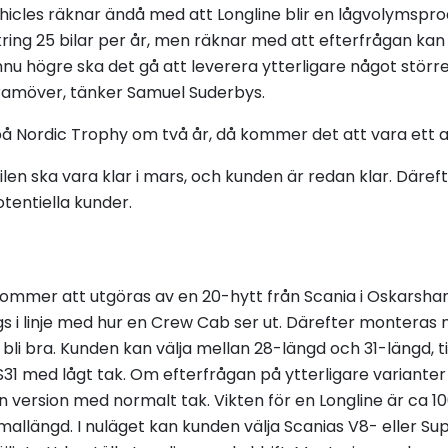
hicles räknar ändå med att Longline blir en lågvolymsprod
ng 25 bilar per år, men räknar med att efterfrågan kan g
 ännu högre ska det gå att leverera ytterligare något stö
framöver, tänker Samuel Suderbys.
på Nordic Trophy om två år, då kommer det att vara ett a
en ska vara klar i mars, och kunden är redan klar. Däreft
otentiella kunder.
kommer att utgöras av en 20-hytt från Scania i Oskarsh
gs i linje med hur en Crew Cab ser ut. Därefter monteras 
a bli bra. Kunden kan välja mellan 28-längd och 31-längd, t
1 med lågt tak. Om efterfrågan på ytterligare varianter 
version med normalt tak. Vikten för en Longline är ca 10
mallängd. I nuläget kan kunden välja Scanias V8- eller S