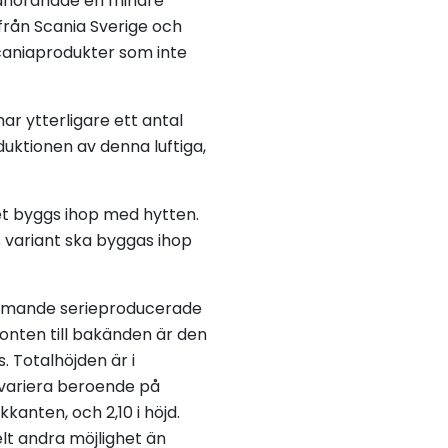
 anordnade en mindre
från Scania Sverige och
Scaniaprodukter som inte
r ytterligare ett antal
uktionen av denna luftiga,
 det byggs ihop med hytten.
 variant ska byggas ihop
kommande serieproducerade
onten till bakänden är den
 Totalhöjden är i
variera beroende på
kanten, och 2,10 i höjd.
lt andra möjlighet än