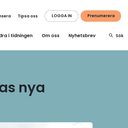
LOGGA IN
Prenumerera
nsera
Tipsa oss
dra i tidningen
Om oss
Nyhetsbrev
Sök
ias nya