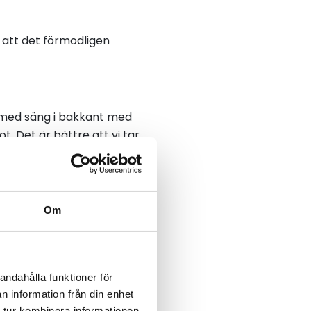
u att det förmodligen
t med säng i bakkant med
t. Det är bättre att vi tar
er kommer att bygga om hela
 det här som en plattform
Om
andahålla funktioner för
n information från din enhet
 tur kombinera informationen