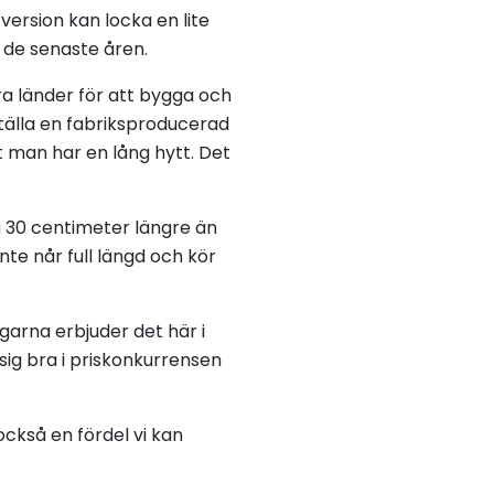
version kan locka en lite
 de senaste åren.
ra länder för att bygga och
ställa en fabriksproducerad
tt man har en lång hytt. Det
g 30 centimeter längre än
te når full längd och kör
arna erbjuder det här i
sig bra i priskonkurrensen
 också en fördel vi kan