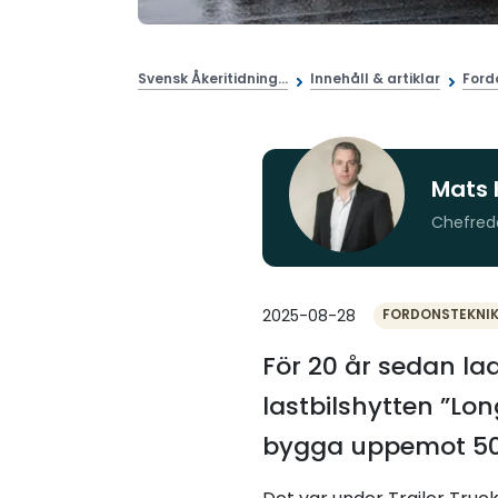
Svensk Åkeritidning...
Innehåll & artiklar
Ford
Mats 
Chefred
2025-08-28
FORDONSTEKNI
För 20 år sedan la
lastbilshytten ”Lo
bygga uppemot 50 