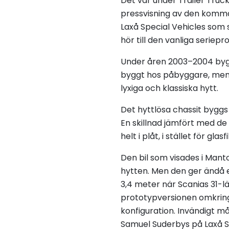
Det var under Trailer Tru
pressvisning av den komma
Laxå Special Vehicles som 
hör till den vanliga seriepr
Under åren 2003–2004 bygg
byggt hos påbyggare, men n
lyxiga och klassiska hytt.
Det hyttlösa chassit byggs 
En skillnad jämfört med de
helt i plåt, i stället för glasf
Den bil som visades i Man
hytten. Men den ger ändå e
3,4 meter när Scanias 31-l
prototypversionen omkrin
konfiguration. Invändigt må
Samuel Suderbys på Laxå S