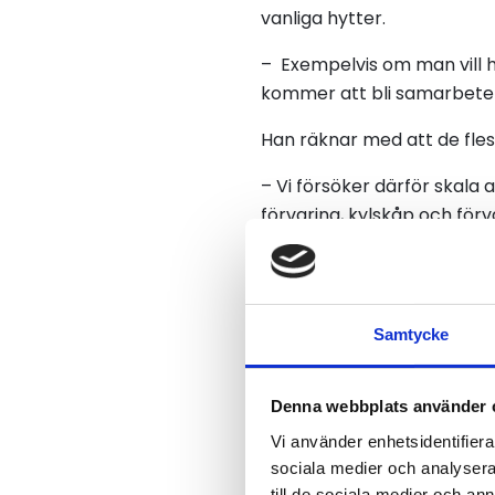
vanliga hytter.
– Exempelvis om man vill ha
kommer att bli samarbete
Han räknar med att de fles
– Vi försöker därför skala
förvaring, kylskåp och förv
bort det från början i stä
inredningen, det kommer at
för dem att bygga vidare p
Samtycke
Denna webbplats använder 
Vi använder enhetsidentifierar
sociala medier och analysera 
till de sociala medier och a