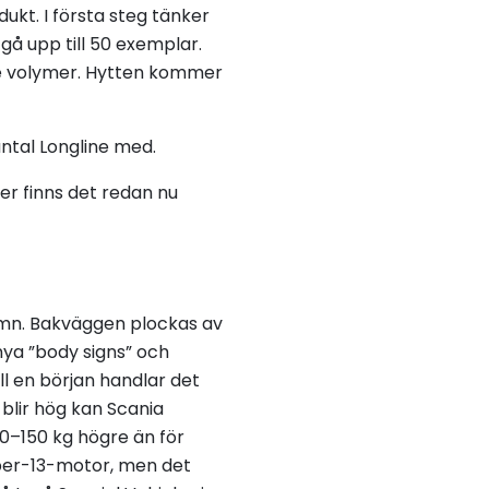
ukt. I första steg tänker
å upp till 50 exemplar.
rre volymer. Hytten kommer
ntal Longline med.
er finns det redan nu
amn. Bakväggen plockas av
nya ”body signs” och
ill en början handlar det
blir hög kan Scania
0–150 kg högre än för
uper-13-motor, men det