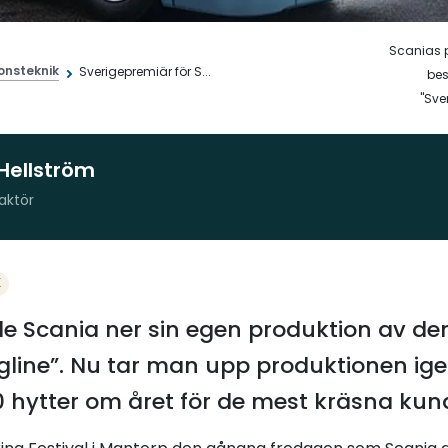
Scanias p
onsteknik
Sverigepremiär för S...
bes
"Sve
Hellström
aktör
K
de Scania ner sin egen produktion av de
ngline”. Nu tar man upp produktionen ige
hytter om året för de mest kräsna kun