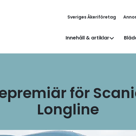
Sveriges Åkeriföretag
Anno
Innehåll & artiklar
Bläd
epremiär för Scan
Longline