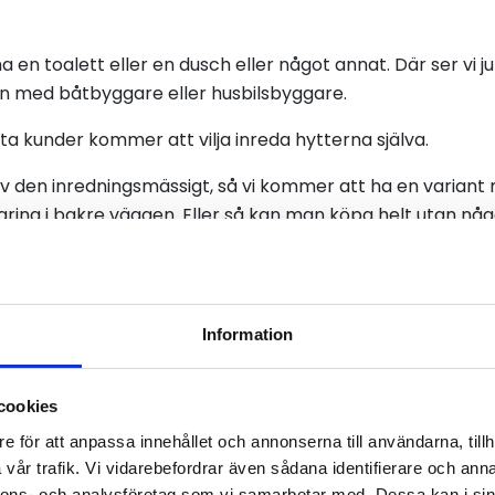
 en toalett eller en dusch eller något annat. Där ser vi j
n med båtbyggare eller husbilsbyggare.
ta kunder kommer att vilja inreda hytterna själva.
 av den inredningsmässigt, så vi kommer att ha en varian
aring i bakre väggen. Eller så kan man köpa helt utan någo
llet för att det slängs. Den absoluta majoriteten av kund
t vara plysch, läder, knappar och belysning. Vi har gjort
å.
Information
cookies
e för att anpassa innehållet och annonserna till användarna, tillh
vår trafik. Vi vidarebefordrar även sådana identifierare och anna
nnons- och analysföretag som vi samarbetar med. Dessa kan i sin