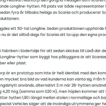
cking Festival i Mantorp den gångna fredagen som Scania
nde Longline-hytten. På plats var både representanter 
sedan fyra år tillbaka helägs av Scania och producerar 
oduktionen.
des ett 50-tal Longline. Sedan produktionen upphörde ha
u är det alltså dags för Scania att ta upp den egna prod
i fabriken i Södertälje för att sedan skickas till Laxå där
 Longline-hytter som byggt hos påbyggare är att Scanias
iber eller plast.
torp är en prototyp som inte är helt identisk med den 
n mycket bra bild av vad kunderna kan vänta sig. Från fr
ängdshytt används, alternativt 3 m när 28-hytten används.
g 4,20 hög (samma som S20 H), men höjden kommer att 
ttar hytten 1,90 i längd mellan stolen i normalläge och bak
pecial Vehicles säger att de invändiga utrymmena ger he