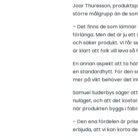
Joar Thuresson, produktspec
större målgrupp än de som
– Det finns de som lämnar i
förlänga. Men det är ju ett
och säker produkt. Vi får se
är klart att folk vill leva s
En annan aspekt att ta hän
en standardhytt. För den s
mer på vikt behöver det in
Samuel Suderbys säger att 
nuläget, och att det kosta
när produkten byggs i fabri
– Den ena fördelen är priset
erbjuda, att vi kan korta de