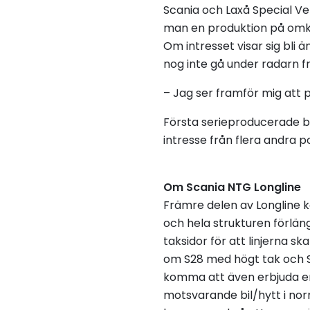
Scania och Laxå Special Ve
man en produktion på omkri
Om intresset visar sig bli
nog inte gå under radarn 
– Jag ser framför mig att 
Första serieproducerade bil
intresse från flera andra p
Om Scania NTG Longline
Främre delen av Longline 
och hela strukturen förlän
taksidor för att linjerna sk
om S28 med högt tak och S3
komma att även erbjuda en 
motsvarande bil/hytt i nor