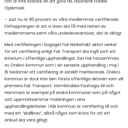
rätt är inte svårare än att göra fel, resonerar Fredrik
Öjdemark.
– Just nu är 90 procent av våra medlemmar certifierade.
Förhoppningen är att vi även ska få med resten av
medlemmarna samt våra underleverantörer, det är viktigt.
Med certifieringen i bagaget har Närkefrakt aktivt verkat
för att certifiering enligt Fair Transport ska ingå som ett
kriterium i offentliga upphandlingar. Det har hörsammats
av Örebro kommun som i sin senaste upphandling i maj i
år bedömer att certifiering är särskilt meriterande. Örebro
kommun är dock inte den första offentliga aktören som vill
premiera Fair Transport. Värmländska Forshaga, Kil och
Hammarö är exempel på andra kommuner som på något
sätt uppmärksammar märkningen i sina
upphandlingskriterier. I Kils kommun är certifiering till och
med ett ”skallkrav”, alltså något som krävs för att ett
anbud ska vara giltigt.