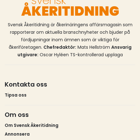
kommunerna, säger Lotta Edholm.Förändringarna
träder i kraft i den 22 juli 2026 och tillämpas första
gången i fråga om statsbidrag för bidragsåret 2028.
Svensk Åkeritidning är åkerinäringens affärsmagasin som
rapporterar om aktuella branschnyheter och bjuder på
fördjupningar inom ämnen som är viktiga för
åkeriföretagen.
Chefredaktör:
Mats Hellström
Ansvarig
utgivare:
Oscar Hyléen TS-kontrollerad upplaga
Kontakta oss
Tipsa oss
Om oss
Om Svensk Åkeritidning
Annonsera