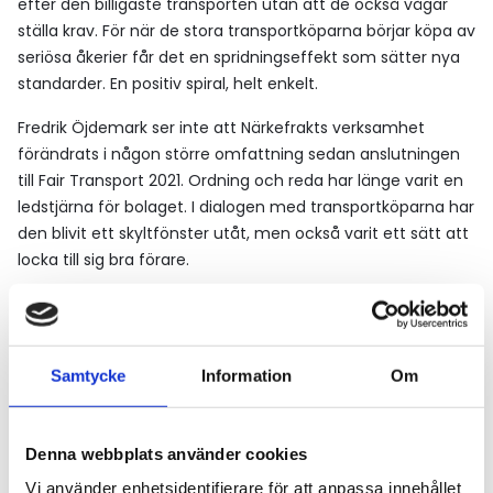
efter den billigaste transporten utan att de också vågar
ställa krav. För när de stora transportköparna börjar köpa av
seriösa åkerier får det en spridningseffekt som sätter nya
standarder. En positiv spiral, helt enkelt.
Fredrik Öjdemark ser inte att Närkefrakts verksamhet
förändrats i någon större omfattning sedan anslutningen
till Fair Transport 2021. Ordning och reda har länge varit en
ledstjärna för bolaget. I dialogen med transportköparna har
den blivit ett skyltfönster utåt, men också varit ett sätt att
locka till sig bra förare.
– Visst finns det transportköpare som bara tänker pris. De
är vi inte intresserade av. Men det finns också en gråzon
och ett flertal stora aktörer som förstår problemet och
Samtycke
Information
Om
undviker att anlita oseriösa åkerier. Kvalitet har ett pris och
det finns även ett beställaransvar. Åkerierna och vår
bransch måste bli bättre på att kommunicera det,
Denna webbplats använder cookies
framhåller Fredrik Öjdemark.
Vi använder enhetsidentifierare för att anpassa innehållet