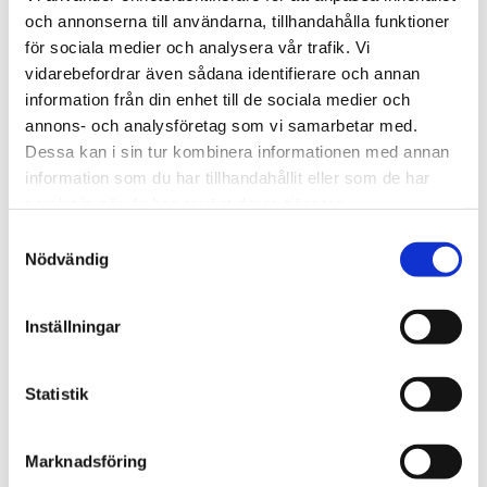
och annonserna till användarna, tillhandahålla funktioner
för sociala medier och analysera vår trafik. Vi
vidarebefordrar även sådana identifierare och annan
Tipsa redaktionen!
information från din enhet till de sociala medier och
annons- och analysföretag som vi samarbetar med.
Dessa kan i sin tur kombinera informationen med annan
Tipsa oss om händelser, ämnen eller frågor
information som du har tillhandahållit eller som de har
som är viktiga för dig och som påverkar
samlat in när du har använt deras tjänster.
branschen.
Samtyckesval
Nödvändig
Mejla oss
Inställningar
Statistik
Läs även
Marknadsföring