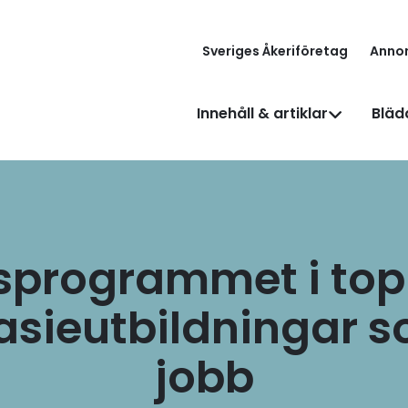
Sveriges Åkeriföretag
Anno
Innehåll & artiklar
Bläd
sprogrammet i top
sieutbildningar s
jobb