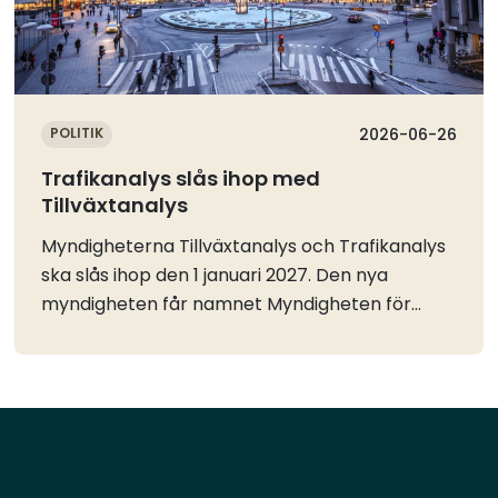
POLITIK
2026-06-26
Trafikanalys slås ihop med
Tillväxtanalys
Myndigheterna Tillväxtanalys och Trafikanalys
ska slås ihop den 1 januari 2027. Den nya
myndigheten får namnet Myndigheten för
tillväxt- och transportanalys.Myndigheterna
har tidigare fått i uppdrag att förbereda för att
Trafikanalys uppgifter ska överföras och
inordnas i Tillväxtanalys. Sammanslagningen av
myndigheterna är en del i regeringens insatser
för att öka effektiviteten i statsförvaltningen