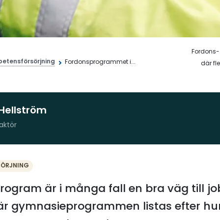
Fordons-
etensförsörjning
Fordonsprogrammet i...
där fl
Hellström
aktör
SÖRJNING
program är i många fall en bra väg till j
är gymnasieprogrammen listas efter h