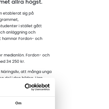
et allra högst.
 etablerat sig på
rogrammet,
udenter i stället gått
- och anläggning och
gst hamnar Fordon- och
r medianlön. Fordon- och
ed 34 250 kr.
 Näringsliv, att många unga
 del i den bilden. Han
engagerad i utbildningens
frågar. Han konstaterar
äckning ska styra hur
mycket stor förändring och
Om