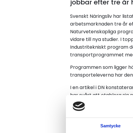
jobbar efter tre å
Svenskt Näringsliv har li
arbetsmarknaden tre år ef
Naturvetenskapliga progra
vidare till nya studier. I t
Industritekniskt program d
transportprogrammet med
Programmen som ligger hö
transporteleverna har den
I en artikel i DN konstate
har svårt att etablera sig
påpekar också att Fordon-
kvalitet, vilket gör att d
också att den nya skolref
många utbildningsplatser 
Samtycke