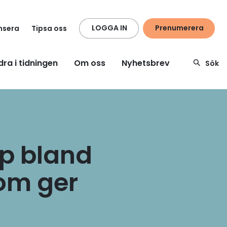
LOGGA IN
Prenumerera
nsera
Tipsa oss
dra i tidningen
Om oss
Nyhetsbrev
Sök
p bland
om ger