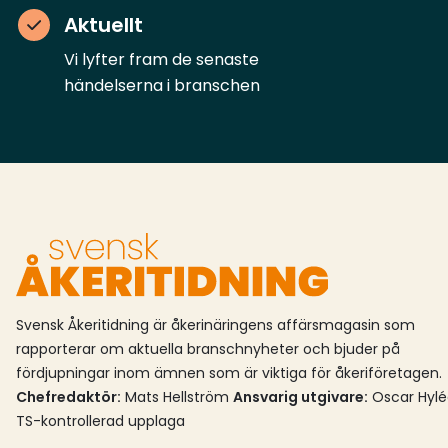
motsvarande fossila bränslen. Råvaran
Aktuellt
konkurrera inte heller med
Vi lyfter fram de senaste
livsmedelsproduktion och
händelserna i branschen
jordbruksmark.Sunpine har tidigare samägts av
Varopreem, sveaskog Förvaltnings Aktiebolag,
Södra Skogsägarna ekonomisk förening och
Lawter Europé BV. I och med köpet är
Varopreem nu helägare till bolaget som nu går
under namnet Varopreem Sunpine.Varopreem
skriver att förvärvet sker i ett läge där ”Europa
arbetar för att skala upp förnybara drivmedel
och samtidigt upprätthålla
energiförsörjningstrygghet och industriell
Svensk Åkeritidning är åkerinäringens affärsmagasin som
konkurrenskraft. Efterfrågan på avancerade
rapporterar om aktuella branschnyheter och bjuder på
biodrivmedel väntas öka inom vägtransporter,
fördjupningar inom ämnen som är viktiga för åkeriföretagen.
Chefredaktör:
Mats Hellström
Ansvarig utgivare:
Oscar Hyl
flyg och sjöfart, med stöd av regelverk som
TS-kontrollerad upplaga
RED III, ReFuelEU Aviation och FuelEU