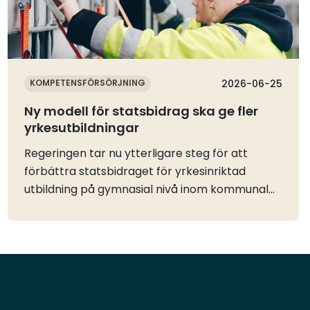
KOMPETENSFÖRSÖRJNING
2026-06-25
Ny modell för statsbidrag ska ge fler
yrkesutbildningar
Regeringen tar nu ytterligare steg för att
förbättra statsbidraget för yrkesinriktad
utbildning på gymnasial nivå inom kommunal
vuxenutbildning (regionalt yrkesvux) och göra
det mer långsiktigt och flexibelt. Syftet är att
ge kommunerna bättre förutsättningar att
erbjuda fler yrkesutbildningar som leder till
jobb.Trots stora behov på arbetsmarknaden
har statsbidraget för regionalt yrkesvux under