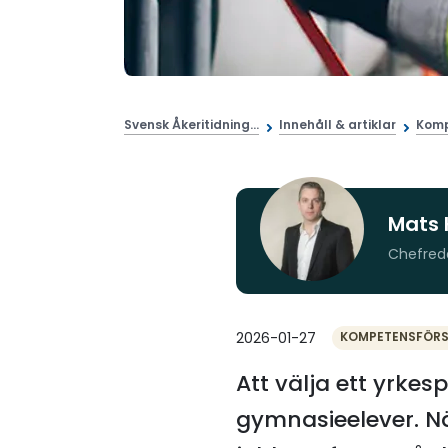
Svensk Åkeritidning...
Innehåll & artiklar
Komp
Mats 
Chefred
2026-01-27
KOMPETENSFÖR
Att välja ett yrkes
gymnasieelever. N