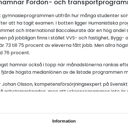
r hamnar Fordon- och transportprogramm
stat gymnasieprogrammen utifrån hur många studenter som
ter att ha tagit examen. I botten ligger Humanistiska p
mmet och International Baccaleurate där en hög andel st
oppen på jobbligan finns i stället VVS- och fastighet, Bygg
är 73 till 75 procent av eleverna fått jobb. Men allra hö
 76 procent.
gst hamnar också i topp när månadslönerna rankas efte
 fjärde högsta medianlönen av de listade programmen m
rar Johan Olsson, kompetensförsörjningsexpert på Svenskt
 på arbetsmarknaden, men att yrkesprogrammen inte är en
 och transportprogrammet är bra då hela branschen är 
en levererar personal med kompetens som företagen efter
ormen innebär att arbetsmarknadens behov i större utstr
som skapas på de olika programmen, men att det är en 
Information