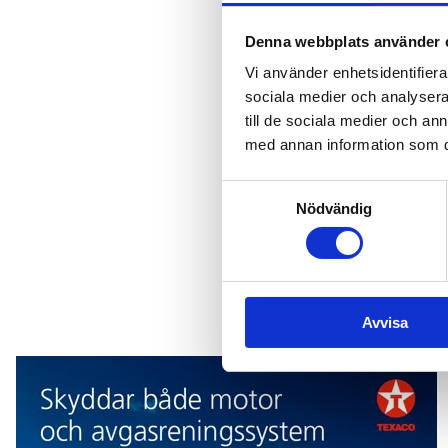
att det kommer att ta tid i
Denna webbplats använder 
Vi använder enhetsidentifierar
sociala medier och analysera 
Tipsa re
till de sociala medier och a
med annan information som du 
Tipsa oss om händels
Samtyckesval
Nödvändig
Mejla oss
Avvisa
Texaco