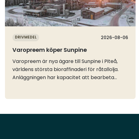
DRIVMEDEL
2026-08-06
Varopreem köper Sunpine
Varopreem är nya ägare till Sunpine i Piteå,
världens största bioraffinaderi för råtallolja.
Anläggningen har kapacitet att bearbeta
omkring 400 000 ton råtallolja per år, som
främst blir till HVO och flygbänslet
SAF.Råtallolja är en förnybar biprodukt från
massa- och pappersindustrin och Sunpine har
tagit fram en egen teknik som ger en produkt
som enligt bolaget minskar utsläppen av
växthusgaser med 99,7 procent jämfört med