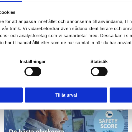
nnan den slår igenom fullt ut.
cookies
e för att anpassa innehållet och annonserna till användarna, tillh
vår trafik. Vi vidarebefordrar även sådana identifierare och anna
daktionen!
nnons- och analysföretag som vi samarbetar med. Dessa kan i sin
har tillhandahållit eller som de har samlat in när du har använt 
er, ämnen eller frågor som är viktiga för dig och som p
Inställningar
Statistik
Tillåt urval
Add Secure