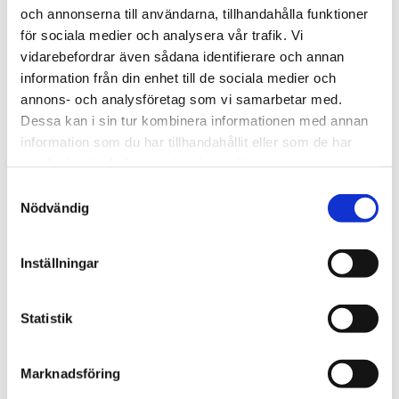
och annonserna till användarna, tillhandahålla funktioner
Läs mer
för sociala medier och analysera vår trafik. Vi
vidarebefordrar även sådana identifierare och annan
information från din enhet till de sociala medier och
annons- och analysföretag som vi samarbetar med.
Dessa kan i sin tur kombinera informationen med annan
information som du har tillhandahållit eller som de har
samlat in när du har använt deras tjänster.
Samtyckesval
Nödvändig
KOMPETENSFÖRSÖRJNING
2026-06-25
Ny modell för statsbidrag ska ge fler
Inställningar
yrkesutbildningar
Regeringen tar nu ytterligare steg för att förbättra
Statistik
statsbidraget för yrkesinriktad utbildning på
gymnasial nivå inom kommunal vuxenutbildning
Marknadsföring
(regionalt yrkesvux) och göra det mer långsiktigt
och flexibelt. Syftet är att ge kommunerna bättre