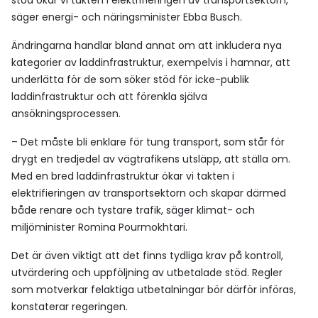
stöd ökar vi takten i elektrifieringen av transportsektorn,
säger energi- och näringsminister Ebba Busch.
Ändringarna handlar bland annat om att inkludera nya
kategorier av laddinfrastruktur, exempelvis i hamnar, att
underlätta för de som söker stöd för icke-publik
laddinfrastruktur och att förenkla själva
ansökningsprocessen.
– Det måste bli enklare för tung transport, som står för
drygt en tredjedel av vägtrafikens utsläpp, att ställa om.
Med en bred laddinfrastruktur ökar vi takten i
elektrifieringen av transportsektorn och skapar därmed
både renare och tystare trafik, säger klimat- och
miljöminister Romina Pourmokhtari.
Det är även viktigt att det finns tydliga krav på kontroll,
utvärdering och uppföljning av utbetalade stöd. Regler
som motverkar felaktiga utbetalningar bör därför införas,
konstaterar regeringen.