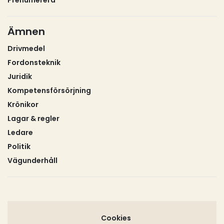
Prenumerera
är ett transport- och maskinföretag med bas i
Vänersborg och verksamhet i
Trestad/Tvåstadsregionen. Bolaget ägs av drygt 70
Ämnen
åkerier och har cirka 200 anslutna enheter.
Drivmedel
Centralen erbjuder tjänster inom bygg och
Fordonsteknik
anläggning, distribution och fjärr, lager,
Juridik
entreprenadmaskiner samt sug- och spoltjänster.
Kompetensförsörjning
Krönikor
Lagar & regler
Ledare
Politik
Vägunderhåll
Cookies