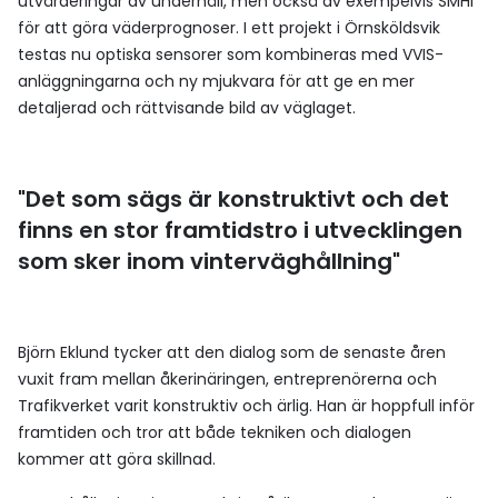
utvärderingar av underhåll, men också av exempelvis SMHI
för att göra väderprognoser. I ett projekt i Örnsköldsvik
testas nu optiska sensorer som kombineras med VVIS-
anläggningarna och ny mjukvara för att ge en mer
detaljerad och rättvisande bild av väglaget.
"Det som sägs är konstruktivt och det
finns en stor framtidstro i utvecklingen
som sker inom vinterväghållning"
Björn Eklund tycker att den dialog som de senaste åren
vuxit fram mellan åkerinäringen, entreprenörerna och
Trafikverket varit konstruktiv och ärlig. Han är hoppfull inför
framtiden och tror att både tekniken och dialogen
kommer att göra skillnad.