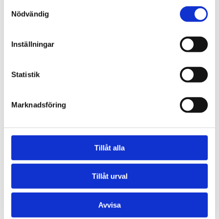
Samtyckesval
Tipsa oss om händelser, ämnen eller frågor
Nödvändig
som är viktiga för dig och som påverkar
branschen.
Inställningar
Mejla oss
Statistik
Marknadsföring
Texaco
Tillåt alla
Tillåt urval
Avvisa