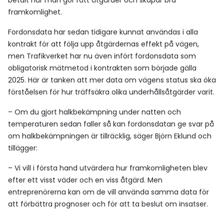
betalt när man gör rätt åtgärder och skapar bra
framkomlighet.
Fordonsdata har sedan tidigare kunnat användas i alla
kontrakt för att följa upp åtgärdernas effekt på vägen,
men Trafikverket har nu även infört fordonsdata som
obligatorisk mätmetod i kontrakten som började gälla
2025. Här är tanken att mer data om vägens status ska öka
förståelsen för hur träffsäkra olika underhållsåtgärder varit.
– Om du gjort halkbekämpning under natten och
temperaturen sedan faller så kan fordonsdatan ge svar på
om halkbekämpningen är tillräcklig, säger Björn Eklund och
tillägger:
– Vi vill i första hand utvärdera hur framkomligheten blev
efter ett visst väder och en viss åtgärd. Men
entreprenörerna kan om de vill använda samma data för
att förbättra prognoser och för att ta beslut om insatser.