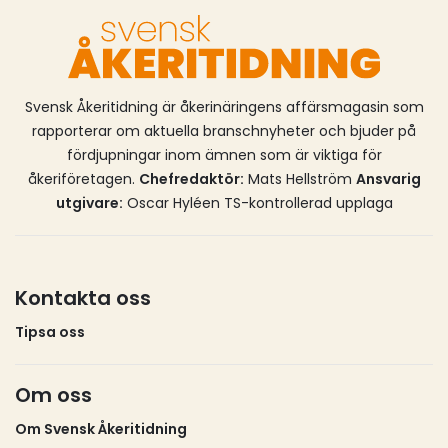
enligt Trafikverket att ett lastbilssläp fått haveri och
står helt eller delvis i körfältet, vilket gör att
personbilar kör in bakifrån i hög hastighet. I Europa
omkommer i genomsnitt 400 personer varje år i
Svensk Åkeritidning är åkerinäringens affärsmagasin som
den här typen av olyckor.
rapporterar om aktuella branschnyheter och bjuder på
fördjupningar inom ämnen som är viktiga för
åkeriföretagen.
Chefredaktör:
Mats Hellström
Ansvarig
utgivare:
Oscar Hyléen TS-kontrollerad upplaga
Kontakta oss
Tipsa oss
Om oss
Om Svensk Åkeritidning