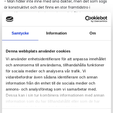
– Man håller inte inne med sina åsikter, men det som sägs
är konstruktivt och det finns en stor framtidstro i
utvecklingen som sker inom vinterväghållning. Nu har vi
också bättre verktyg för att genomföra mer detaljerade
analyser och utvärdera de val av åtgärder som gjorts och
vilka effekter de fått.
Samtycke
Information
Om
Ulric Långberg, samhällspolitisk chef på Sveriges
Åkeriföretag, ser också en utbredd vilja att nå de
Denna webbplats använder cookies
gemensamma målen om bättre vintervägar, men pekar
Vi använder enhetsidentifierare för att anpassa innehållet
också på en annan viktig framtidsfråga.
och annonserna till användarna, tillhandahålla funktioner
– Jag tror att vi måste fortsätta jobba med attraktiviteten i
för sociala medier och analysera vår trafik. Vi
dessa uppdrag och minska de delar som skapar osäkerhet.
vidarebefordrar även sådana identifierare och annan
information från din enhet till de sociala medier och
annons- och analysföretag som vi samarbetar med.
Dessa kan i sin tur kombinera informationen med annan
information som du har tillhandahållit eller som de har
Tipsa redaktionen!
samlat in när du har använt deras tjänster.