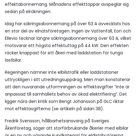
effektabonnemang. Månadens effekttoppar avspeglar sig
sedan på elräkningen.
Idag har säkringsabonnemang på över 63 A avvecklats hos
en stor del av elnätsföretagen. Ingen av Vattenfall, Eon och
Ellevio tecknar längre säkringsabonnemang över 63 A, vilket
motsvarar ett högsta effektuttag på 44 kW. Den effekten
räcker knappast för ett åkeri med laddstation för tunga
lastbilar.
Regeringen nämner inte elbilstrafik eller laddstationer
uttryckligen i sitt utredningsuppdrag. Men man konstaterar
att den nuvarande utformningen av effektavgifter ”inte är
anpassad till samhällets behov av ökad elektrifiering”. Det
ligger nära den kritik som Bengt Johansson på GLC riktar
mot effektavgifterna (se artikeln på sidan 38).
Fredrik Svensson, hållbarhetsansvarig på Sveriges
Åkeriföretag, säger att storförbrukande åkerier med elbilar
är en ny och växande kundkategori för eldistributörerna.