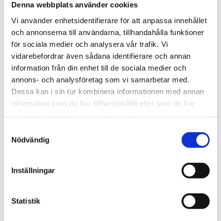
Denna webbplats använder cookies
Vi använder enhetsidentifierare för att anpassa innehållet
och annonserna till användarna, tillhandahålla funktioner
Göteborg Energi Nät bromsar alla planer på ändringar av sina
för sociala medier och analysera vår trafik. Vi
elnätsavgifter, säger avdelningschef Jennie Sjöstedt.
vidarebefordrar även sådana identifierare och annan
Foto: Göteborg Energi
information från din enhet till de sociala medier och
annons- och analysföretag som vi samarbetar med.
Dessa kan i sin tur kombinera informationen med annan
Hos Göteborg Energi, som är en stor elnätsägare i Västra
information som du har tillhandahållit eller som de har
Götaland, säger avdelningschef Jennie Sjöstedt att man
samlat in när du har använt deras tjänster.
noterat de stora utmaningar som nu finns för ägarna av
publika laddstationer för tunga lastbilar. Hon är chef för
Samtyckesval
Kund och affär på Göteborg Energi Nät.
Nödvändig
– Publika laddstationer är verksamheter som nu håller på
Inställningar
att byggas upp. Många har inte hunnit få tillräcklig
beläggning. Samtidigt är det också så att elnäten inte
används lika mycket under hela dygnet eller alla perioder
Statistik
under året. Särskilt under nätterna finns en del ledig
kapacitet.