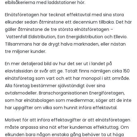
elbilsåkerierna med laddstationer hör.
Elnätsföretagen har tecknat effektavtal med sina stora
elkunder sedan åtminstone ett decennium tillbaka. Det här
gäller åtminstone de tre största elnätsföretagen –
Vattenfall Eldistribution, Eon Energidistribution och Ellevio.
Tillsammans har de drygt halva marknaden, eller nästan
tre miljoner kunder.
En mer detaljerad bild av hur det ser ut i landet på
elavtalssidan är svår att ge. Totalt finns nämligen cirka 150
elnätsföretag som vart och ett har monopol i sitt område.
Alla företag bestämmer självständigt över sina
avtalsmodeller. Branschorganisationen Energiföretagen,
som har elnätsbolagen som medlemmar, säger att de inte
har uppgifter om vilka som hunnit införa effektavtal.
Motivet för att införa effektavgifter är att elnätsföretagen
måste anpassa sina nät efter kundernas effektuttag. Om
elkunden bara någon enstaka gång behöver ta ut höga