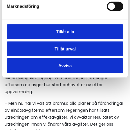
Marknadsföring
Därför har Göteborg Energi Nät långt gångna planer att
införa en tidsindelad avgiftsstruktur. Det skulle innebära
lägre effektavgift på natten, vilket skulle passa väl för
många företag med laddstationer. En annan idé är att
Tillåt alla
införa så kallad prognosprissättning. Det betyder att man
förutsäger hur stor användningen av elnätet kommer att
Tillåt urval
vara kommande dag och sätter priset efter det.
Prognosprissättning påminner om den modell som idag
Avvisa
används för elhandelsavgiften. Vädret och temperaturen
blir de viktigaste ingångsvärdena för prissättningen
eftersom de avgör hur stort behovet är av el för
uppvärmning.
– Men nu har vi valt att bromsa alla planer på förändringar
av elnätsavgifterna eftersom regeringen har tillsatt
utredningen om effektavgifter. Vi avvaktar resultatet av
utredningen innan vi ändrar våra avgifter. Det ger oss