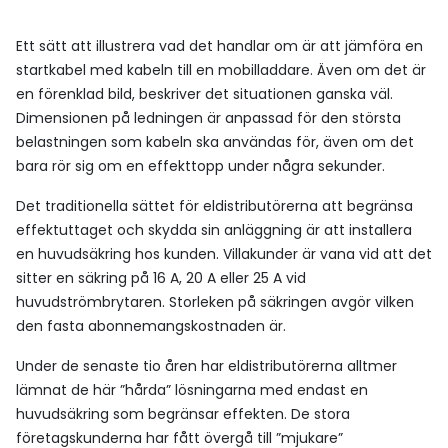
Ett sätt att illustrera vad det handlar om är att jämföra en
startkabel med kabeln till en mobilladdare. Även om det är
en förenklad bild, beskriver det situationen ganska väl.
Dimensionen på ledningen är anpassad för den största
belastningen som kabeln ska användas för, även om det
bara rör sig om en effekttopp under några sekunder.
Det traditionella sättet för eldistributörerna att begränsa
effektuttaget och skydda sin anläggning är att installera
en huvudsäkring hos kunden. Villakunder är vana vid att det
sitter en säkring på 16 A, 20 A eller 25 A vid
huvudströmbrytaren. Storleken på säkringen avgör vilken
den fasta abonnemangskostnaden är.
Under de senaste tio åren har eldistributörerna alltmer
lämnat de här ”hårda” lösningarna med endast en
huvudsäkring som begränsar effekten. De stora
företagskunderna har fått övergå till ”mjukare”