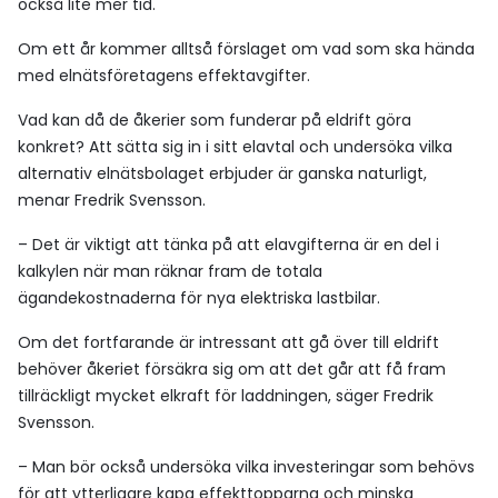
också lite mer tid.
Om ett år kommer alltså förslaget om vad som ska hända
med elnätsföretagens effektavgifter.
Vad kan då de åkerier som funderar på eldrift göra
konkret? Att sätta sig in i sitt elavtal och undersöka vilka
alternativ elnätsbolaget erbjuder är ganska naturligt,
menar Fredrik Svensson.
– Det är viktigt att tänka på att elavgifterna är en del i
kalkylen när man räknar fram de totala
ägandekostnaderna för nya elektriska lastbilar.
Om det fortfarande är intressant att gå över till eldrift
behöver åkeriet försäkra sig om att det går att få fram
tillräckligt mycket elkraft för laddningen, säger Fredrik
Svensson.
– Man bör också undersöka vilka investeringar som behövs
för att ytterligare kapa effekttopparna och minska