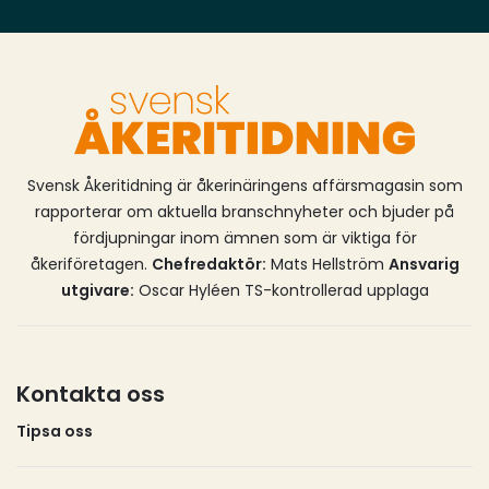
som vi minskar utsläppen, säger klimat- och
miljöminister Romina Pourmokhtari.Förändringen
gäller för ansökningar som beviljats efter att den
nya förordningen trädde i kraft den 4 augusti.
Svensk Åkeritidning är åkerinäringens affärsmagasin som
rapporterar om aktuella branschnyheter och bjuder på
fördjupningar inom ämnen som är viktiga för
åkeriföretagen.
Chefredaktör:
Mats Hellström
Ansvarig
utgivare:
Oscar Hyléen TS-kontrollerad upplaga
Kontakta oss
Tipsa oss