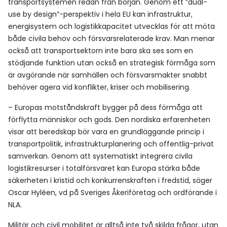
transportsystemen redan från början. Genom ett ”dual-
use by design”-perspektiv i hela EU kan infrastruktur,
energisystem och logistikkapacitet utvecklas för att möta
både civila behov och försvarsrelaterade krav. Man menar
också att transportsektorn inte bara ska ses som en
stödjande funktion utan också en strategisk förmåga som
är avgörande när samhällen och försvarsmakter snabbt
behöver agera vid konflikter, kriser och mobilisering.
– Europas motståndskraft bygger på dess förmåga att
förflytta människor och gods. Den nordiska erfarenheten
visar att beredskap bör vara en grundläggande princip i
transportpolitik, infrastrukturplanering och offentlig-privat
samverkan. Genom att systematiskt integrera civila
logistikresurser i totalförsvaret kan Europa stärka både
säkerheten i kristid och konkurrenskraften i fredstid, säger
Oscar Hyléen, vd på Sveriges Åkeriföretag och ordförande i
NLA.
Militär och civil mobilitet är alltså inte två skilda frågor, utan