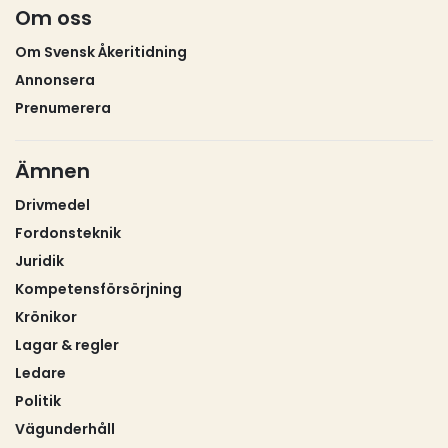
Om oss
om hur mycket före sin tid han var. Att han
fortsatte vara aktiv långt upp i 80‑årsåldern – och till
Om Svensk Åkeritidning
och med arbetade med sin första eldrivna lastbil in i
Annonsera
det sista – säger allt om hans driv. Svempa slutade
Prenumerera
aldrig vara nyfiken. Det fanns alltid något att justera,
förbättra, designa eller begrunda.Men legender
byggs inte enbart av priser, pokaler och ikoniska
Ämnen
fordon. De byggs minst lika mycket av möten. Av
Drivmedel
minnen. Av berättelser som lever vidare runt
Fordonsteknik
kaffebord, i verkstäder och längs vägarna. Från
chaufför till chaufför. Från mun till mun. Numera
Juridik
också via sociala medier.Ett sådant minne bär jag
Kompetensförsörjning
själv med mig.
Krönikor
Lagar & regler
Ledare
Politik
Vägunderhåll