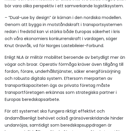
bör vara olika perspektiv i ett samverkande logistiksystem.
– ”Dual-use by design” är kärnan i den nordiska modellen.
Genom att bygga in motståndskraft i transportsystemen
redan i fredstid kan vi stärka både Europas säkerhet i kris
och våra ekonomiers konkurrenskraft i vardagen, säger
Knut Gravråk, vd för Norges Lastebileier-Forbund.
Enligt NLA är militär mobilitet beroende av betydligt mer än
vägar och broar. Operativ förmåga kräver även tillgång till
fordon, förare, underhållstjänster, säker energiförsörjning
och robusta digitala system. Eftersom merparten av
transportkapaciteten ägs av privata företag måste
transportföretagen erkännas som strategiska partner i
Europas beredskapsarbete.
För att systemet ska fungera riktigt effektivt och
ändamålsenligt behövet också gränsöverskridande hinder
undanröjas, samtidigt som beredskapsuppdragen är