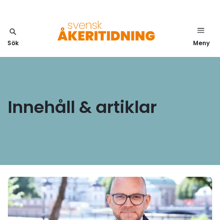
Sök
Meny
Innehåll & artiklar
Läs mer