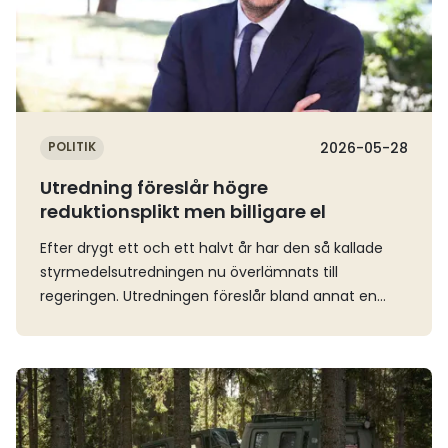
POLITIK
2026-05-28
Utredning föreslår högre
reduktionsplikt men billigare el
Efter drygt ett och ett halvt år har den så kallade
styrmedelsutredningen nu överlämnats till
regeringen. Utredningen föreslår bland annat en
höjd reduktionsplikt, högre skatter på fossila
drivmedel, men lägre elskatt och fortsatta
investeringsstöd för ny fossilfri teknik.Regeringen tog
Läs mer
på onsdagen emot betänkandet av ”Utredningen
om styrmedel för ett fossilfritt samhälle”. Uppdraget
har varit att analysera vilka styrmedel som kan