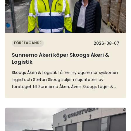
FÖRETAGANDE
2026-08-07
Sunnemo Åkeri köper Skoogs Åkeri &
Logistik
Skoogs Åkeri & Logistik får en ny ägare när syskonen
Ingrid och Stefan Skoog säljer majoriteten av
företaget till Sunnemo Åkeri. Även Skoogs Lager &
Logistik ingår i affären.Skoogs Åkeri grundades för 60
år sedan och har fram till nu drivits och ägts av
Stefan och Ingrid Skoog som är andra generationen
Läs mer
åkare i familjeföretaget. Men nu säljs alltså
majoriteten av bolaget till Värmlandsbaserade
Sunnemo Åkeri.– Det är med glädje vi lämnar över