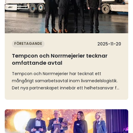
FÖRETAGANDE
2025-11-20
Tempcon och Norrmejerier tecknar
omfattande avtal
Tempcon och Norrmejerier har tecknat ett
mångårigt samarbetsavtal inom livsmedelslogistik.
Det nya partnerskapet innebär ett helhetsansvar för
temperaturkontrollerade transporter och
logistiklösningar i en ny och förändrad struktur för
Norrmejeriers verksamhet.Norrmejeriers verksamhet
Läs mer
utgick tidigare från både Luleå och Umeå, men nu
koncentreras produktionen till mejeriet i Umeå. I takt
med förändringen har också kraven på