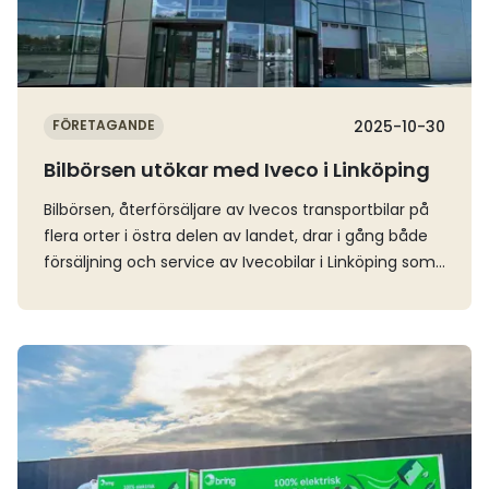
ödmjukhet och energi. Jag ser fram emot att
tillsammans med organisationen och kunderna
vidareutveckla VSV Unite, säger Henrik Gustavsson i
ett pressmeddelande.
FÖRETAGANDE
2025-10-30
Bilbörsen utökar med Iveco i Linköping
Bilbörsen, återförsäljare av Ivecos transportbilar på
flera orter i östra delen av landet, drar i gång både
försäljning och service av Ivecobilar i Linköping som
en del i företagets långsiktiga tillväxtstrategi.
Bilbörsen startade som däckverkstad och är idag en
väletablerad återförsäljare av märken såsom Kia,
Läs mer
Subaru och Iveco i Norrköping, Nyköping och
Linköping. Nu växlar företaget upp genom att dra
i gång försäljning och service av Ivecos
transportbilar i en av företagets hallar i Linköping där
man inte erbjudit den servicen tidigare. Samtidigt