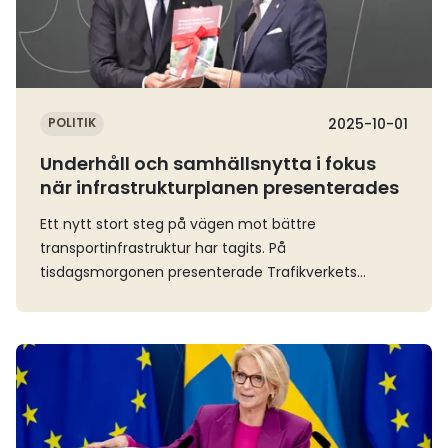
försvar Carl-Oskar Bohlin.Uppdraget ska redovisas
ska stämma bättre med EU-lagstiftningen och att
dels i en delrapport senast den 12 mars 2026 och
det tydligare ska peka ut vägen mot klimatmålen
dels i en slutrapport senast den 9 oktober 2026.
för 2045. Transportsektorns 2030-mål, som innebär
en 70-procentig minskning av utsläpp år 2030
jämfört med 2010, behålls. För hela ESR-området
(transporter, jordbruk, byggnader, avfallshantering),
POLITIK
2025-10-01
där Sverige har ett mål enligt EU:s regelverk, men
Underhåll och samhällsnytta i fokus
också ett nationellt mål, görs vissa förändringar. En
när infrastrukturplanen presenterades
av dessa är att det nationella klimatmålet byter
basår, från 1990 till det som gäller för EU – 2005. Det
Ett nytt stort steg på vägen mot bättre
innebär också att det nya nationella ESR-målet blir
transportinfrastruktur har tagits. På
en 60-procentig minskning av utsläppen i stället för
tisdagsmorgonen presenterade Trafikverkets
63 procent – men jämfört med 2005 i stället för
generaldirektör Roberto Maiorana myndighetens
1990. Av dessa 60 procent får högst 10
infrastrukturplan för de kommande 12 åren. Det
procentenheter av minskningarna enligt
handlar om den största infrastruktursatsningen i
Läs mer
överenskommelsen ske med ”kompletterande
modern tid och ett viktigt fokus är att få ut mer
åtgärder”, alltså åtgärder som minskar utsläpp på
nytta för pengarna. I mars månad fick Trafikverket i
annat håll – exempelvis genom CCS
uppdrag från regeringen att ta fram en nationell
(koldioxidinfångning och -lagring) eller genom att
plan för infrastrukturinvesteringar åren 2026–2037.