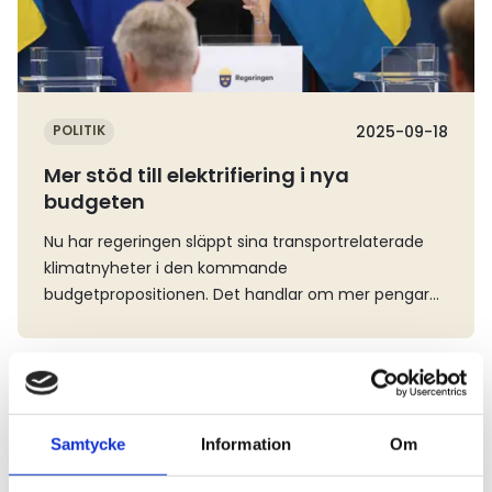
järnvägen fördelas anslagen annorlunda, här går 210
regeringen själv vill lyfta fram. De transport- och
Därför måste jag säga och rikta ett stort och varmt
miljarder till vidmakthållande (underhåll) medan
åkerirelaterade nyheterna lyste med sin frånvaro i
tack till alla ledamöter i beredningen som i arbetet
hela 309 miljarder går till investeringar (nya
presentationen när finansministern fokuserade på
har kunnat resa sig ovanför det som kanske ibland
järnvägsprojekt). I en jämförelse med planen för
den röda tråden i årets budget – ekonomiska
är en rätt infekterad debatt och försökt se till
2010–2021 så blir det tydligt att anslagen till vägar
lättnader för hushållen och försöket att skaka i gång
helheten och till Sveriges intresse och till dem som
viktats om. Utvecklingsramen, alltså anslagen till nya
den svenska ekonomin. Svensk Åkeritidning har ändå
POLITIK
2025-09-18
ska göra omställningen – och till klimatets intresse,
projekt, är 10 procent lägre i den nya planen, medan
tittat igenom de mest relevanta avsnitten i den
Mer stöd till elektrifiering i nya
sa Christofer Fjellner. – Det faktum att vi lyckas här
ramen för vidmakthållande väg, alltså underhållet,
omkring 3 000 sidor mäktiga budgeten för 2026 och
budgeten
och nu enas över parti- och blockgränser om
ökat med hela 90 procent. För järnvägen är
kan konstatera att det finns ljusa punkter, men att
svenska klimatmål har ett stort värde för Sverige
motsvarande siffror plus 240 (utveckling) samt plus
budgeten inte innehåller några stora nyheter som
Nu har regeringen släppt sina transportrelaterade
och för dem som i praktiken ska göra omställningen.
140 procent (vidmakthållande) – något som visar
välter branschen över ända och inte heller några
klimatnyheter i den kommande
Alla partier har dock inte varit helt nöjda med allt.
på en stor ambitionshöjning, men också att
som på allvar förändrar läget i positiv riktning. På
budgetpropositionen. Det handlar om mer pengar
Vänsterpartiet har exempelvis reserverats sig i fyra
investeringar och underhåll av järnväg legat på
omställningsområdet är det främst två poster som
till laddinfrastruktur och lätta ellastbilar, men inga
frågor, Sverigedemokraterna i två och Miljöpartiet i
väldigt låga nivåer tidigare.
har påverkan på åkerinäringen, Klimatpremier (1:17)
nya förslag som på allvar förändrar kostnadsbilden
en. Tre av reservationerna gäller just transportmålet
och Klimatinvesteringar (1:16), med satsningar som
för fossilfria transporter. Klimatklivet är ett av
där Vänsterpartiet och Miljöpartiet inte tycker att
Svensk Åkeritidning rapporterat om tidigare. Den
regeringens viktigaste stöd till investeringar som
målet är nog tydligt formulerat och
första handlar om stöd till marknadsintroduktion av
bidrar till att minska utsläppen och underlättar
Sverigedemokraterna tycker att beredningen borde
Samtycke
Information
Om
fordon med låga utsläpp av växthusgaser och
Sveriges klimatomställning. Under förra året
föreslå att avskaffa målet. Alla partier har dock till
1
2
utfasning av fordon med höga utsläpp av
beviljades 1,5 miljarder kronor i stöd till cirka 47 000