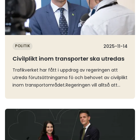
POLITIK
2025-11-14
Civilplikt inom transporter ska utredas
Trafikverket har fått i uppdrag av regeringen att
utreda förutsättningarna fö och behovet av civilplikt
inom transportområdet.Regeringen vill alltså att
Trafikverket utreder om det finns behov av att ha
civilpliktig personal redo inom beredskapssektorn
transporter.– Det allvarliga säkerhetsläget är en
Läs mer
påminnelse om vikten av att vi i Sverige ska kunna
hantera höjd beredskap och i värsta fall krig. Att
samhällsviktiga funktioner har tillgång till den
personal som behövs för att ytterst klara krigets