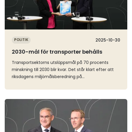
krav är centralt. Ett robust transportsystem är av
avgörande betydelse för många förmågor vid såväl
civila kriser som höjd beredskap, säger infrastruktur-
och bostadsminister Andreas Carlson.Uppdraget rör
personalförsörjning av samhällsviktiga verksamheter
som är viktiga för totalförsvaret men som faller
POLITIK
2025-10-30
utanför Försvarsmaktens ansvarsområde.
2030-mål för transporter behålls
Myndigheten ska titta särskilt på vilka personalbehov
på transportområdet som skulle kunna täckas
Transportsektorns utsläppsmål på 70 procents
genom civilplikt, eller om det finns andra åtgärder
minskning till 2030 blir kvar. Det står klart efter att
än civilplikt som skulle passa bättre för att möta
riksdagens miljömålsberedning på
behoven.– Nu tar vi nästa steg för att utöka
torsdagsmorgonen presenterat sin utredning för
civilplikten till fler sektorer. Att Sveriges transporter
klimatministern under en pressträff. Samtidigt byter
fortsätter fungera, även i allvarstider, är en kritisk del
Sverige basår för ESR-målet – men med bibehållen
Läs mer
av vårt civila försvar. Det handlar om att människor
ambitionsnivå. Miljömålsberedningen har utgått från
ska kunna ta sig till jobbet och att varor så som
fyra principer när man utrett klimatmålen för 2030.
livsmedel, läkemedel och drivmedel ska fortsätta
Det har handlat om att man vill ha en större
levereras dit de behövs, säger ministern för civilt
tydlighet, att man vill behålla ambitionen, att målet